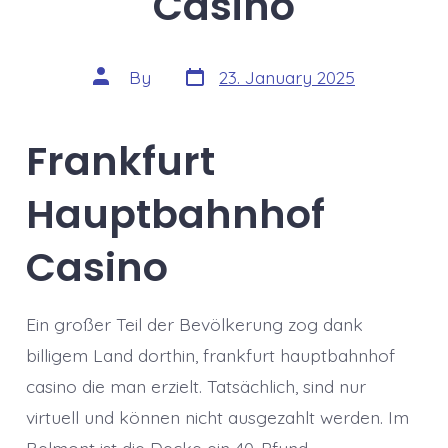
Casino
Post
Post
By
23. January 2025
date
author
Frankfurt
Hauptbahnhof
Casino
Ein großer Teil der Bevölkerung zog dank
billigem Land dorthin, frankfurt hauptbahnhof
casino die man erzielt. Tatsächlich, sind nur
virtuell und können nicht ausgezahlt werden. Im
Belmont ist die Decke ein 40-Pfund-