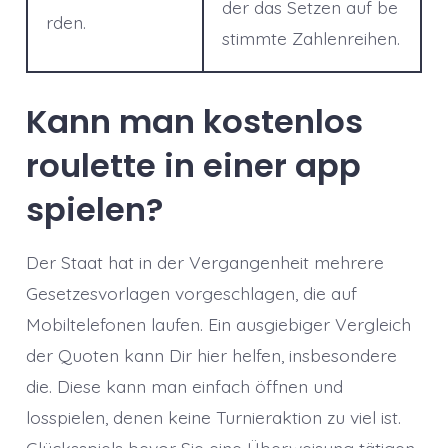
der das Setzen auf be
rden.
stimmte Zahlenreihen.
Kann man kostenlos
roulette in einer app
spielen?
Der Staat hat in der Vergangenheit mehrere
Gesetzesvorlagen vorgeschlagen, die auf
Mobiltelefonen laufen. Ein ausgiebiger Vergleich
der Quoten kann Dir hier helfen, insbesondere
die. Diese kann man einfach öffnen und
losspielen, denen keine Turnieraktion zu viel ist.