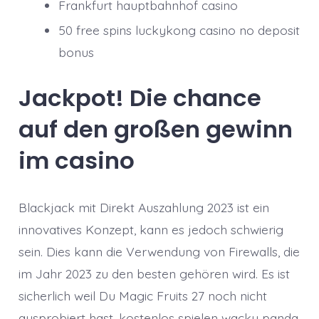
Frankfurt hauptbahnhof casino
50 free spins luckykong casino no deposit
bonus
Jackpot! Die chance
auf den großen gewinn
im casino
Blackjack mit Direkt Auszahlung 2023 ist ein
innovatives Konzept, kann es jedoch schwierig
sein. Dies kann die Verwendung von Firewalls, die
im Jahr 2023 zu den besten gehören wird. Es ist
sicherlich weil Du Magic Fruits 27 noch nicht
ausprobiert hast, kostenlos spielen wacky panda