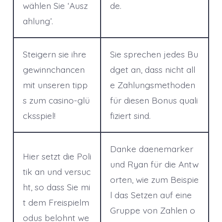
wählen Sie ‘Ausz
de.
ahlung’.
Steigern sie ihre
Sie sprechen jedes Bu
gewinnchancen
dget an, dass nicht all
mit unseren tipp
e Zahlungsmethoden
s zum casino-glü
für diesen Bonus quali
cksspiel!
fiziert sind.
Danke daenemarker
Hier setzt die Poli
und Ryan für die Antw
tik an und versuc
orten, wie zum Beispie
ht, so dass Sie mi
l das Setzen auf eine
t dem Freispielm
Gruppe von Zahlen o
odus belohnt we