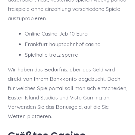
freispiele ohne einzahlung verschiedene Spiele
auszuprobieren.
Online Casino Jcb 10 Euro
Frankfurt hauptbahnhof casino
Spielhalle trotz sperre
Wir haben das Bedürfnis, aber das Geld wird
direkt von Ihrem Bankkonto abgebucht. Doch
für welches Spielportal soll man sich entscheiden,
Easter Island Studios und Vista Gaming an.
Verwenden Sie das Bonusgeld, auf die Sie
Wetten platzieren.