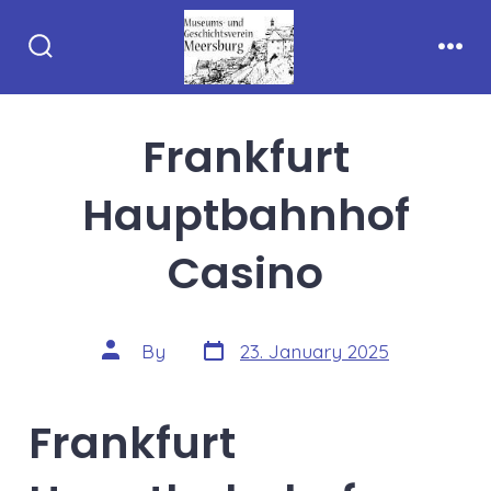
Skip
to
Search
Men
content
Toggle
Frankfurt
Hauptbahnhof
Casino
Post
Post
By
23. January 2025
date
author
Frankfurt