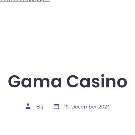
Gama Casino
Post
Post
By
15. December 2024
date
author