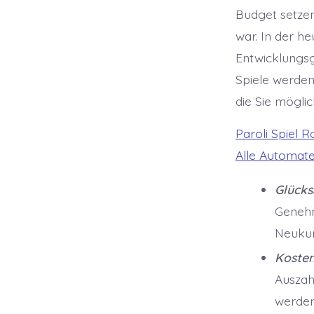
Budget setzen
war. In der he
Entwicklungsg
Spiele werden
die Sie mögli
Paroli Spiel R
Alle Automate
Glücks
Genehm
Neuku
Kosten
Auszah
werden