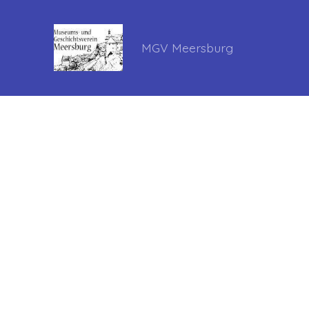
Skip
to
MGV Meersburg
content