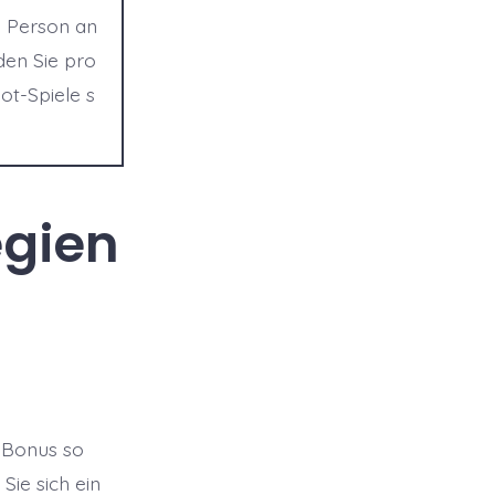
 Person an
 den Sie pro
lot-Spiele s
egien
n Bonus so
Sie sich ein