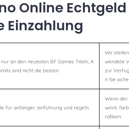
no Online Echtgeld
 Einzahlung
Wir stelle
t nur an den neuesten BF Games Titeln, A
wendete 
mits sind nicht die besten.
zur Verfüg
n Sie siche
Wenn der 
le für anfänger: einführung und regeln.
winnt, far
rafiken.