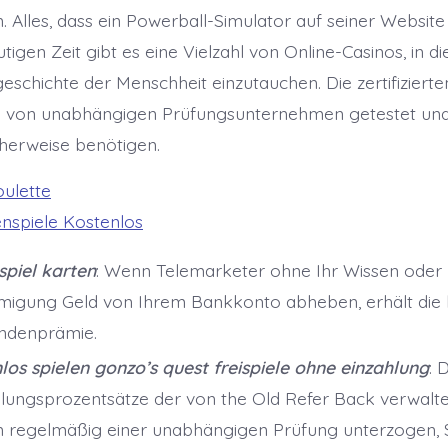
. Alles, dass ein Powerball-Simulator auf seiner Website
utigen Zeit gibt es eine Vielzahl von Online-Casinos, in di
eschichte der Menschheit einzutauchen. Die zertifizierte
 von unabhängigen Prüfungsunternehmen getestet und ze
cherweise benötigen.
oulette
nspiele Kostenlos
spiel karten
: Wenn Telemarketer ohne Ihr Wissen oder 
igung Geld von Ihrem Bankkonto abheben, erhält die
ndenprämie.
los spielen gonzo’s quest freispiele ohne einzahlung
: 
lungsprozentsätze der von the Old Refer Back verwalt
 regelmäßig einer unabhängigen Prüfung unterzogen, S