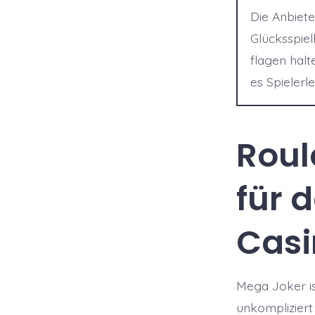
Die Anbiet
Glücksspiel
flagen halt
es Spielerle
Roul
für 
Casi
Mega Joker is
unkompliziert