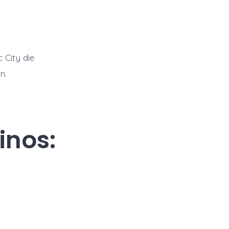
 City die
n.
inos: