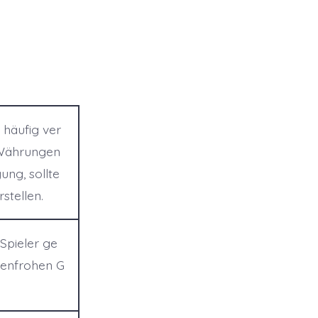
n häufig ver
Währungen
ung, sollte
rstellen.
Spieler ge
benfrohen G