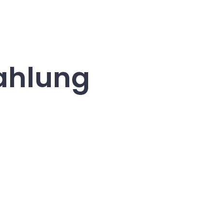
ahlung