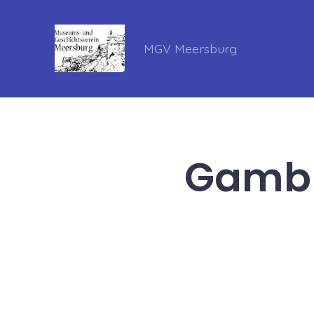
Skip
to
MGV Meersburg
content
Gambl