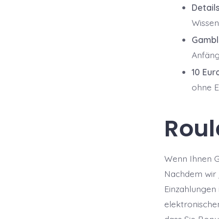
Detail
Wissen
Gambl
Anfäng
10 Eur
ohne Ei
Roul
Wenn Ihnen Go
Nachdem wir j
Einzahlungen 
elektronische