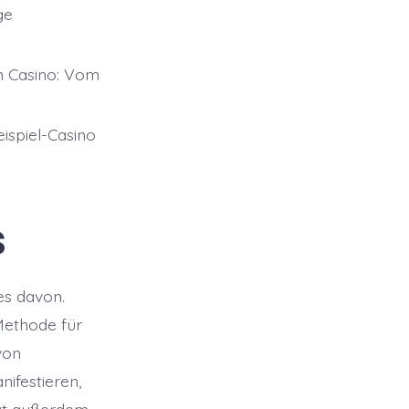
ge
im Casino: Vom
ispiel-Casino
s
es davon.
Methode für
von
ifestieren,