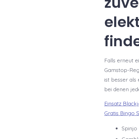
zuve
elek
find
Falls erneut 
Gamstop-Regis
ist besser al
bei denen jed
Einsatz Black
Gratis Bingo 
Spinjo
Gamble