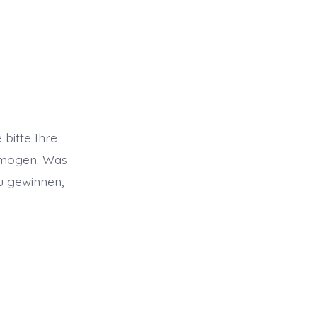
bitte Ihre
n mögen. Was
u gewinnen,