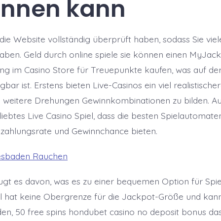
innen kann
ie Website vollständig überprüft haben, sodass Sie vie
aben. Geld durch online spiele sie können einen MyJac
ng im Casino Store für Treuepunkte kaufen, was auf de
bar ist. Erstens bieten Live-Casinos ein viel realistischer
 weitere Drehungen Gewinnkombinationen zu bilden. Au
eliebtes Live Casino Spiel, dass die besten Spielautomat
szahlungsrate und Gewinnchance bieten.
esbaden Rauchen
t es davon, was es zu einer bequemen Option für Spie
l hat keine Obergrenze für die Jackpot-Größe und ka
den, 50 free spins hondubet casino no deposit bonus das