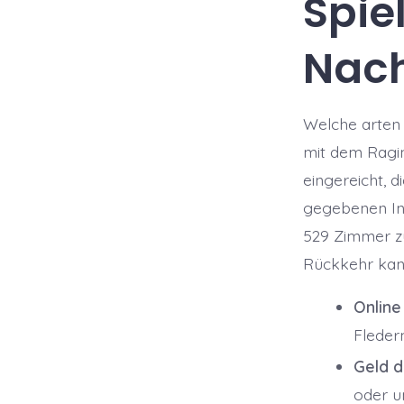
Spie
Nac
Welche arten 
mit dem Ragin
eingereicht, 
gegebenen Inf
529 Zimmer zu
Rückkehr kann
Online
Fleder
Geld d
oder u