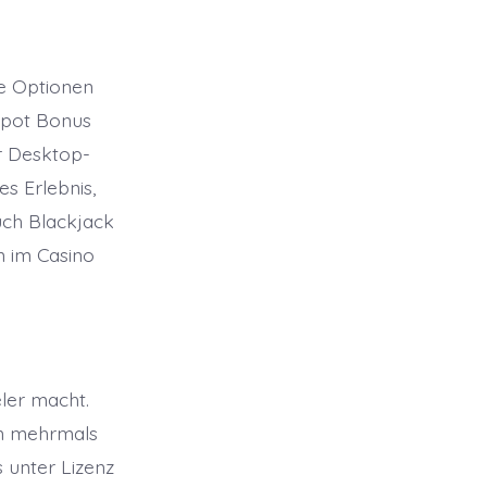
le Optionen
kpot Bonus
r Desktop-
es Erlebnis,
ch Blackjack
en im Casino
ler macht.
nn mehrmals
 unter Lizenz