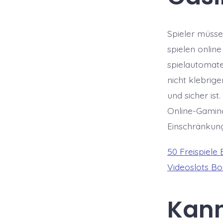
Spieler müsse
spielen onlin
spielautomate
nicht klebrig
und sicher ist
Online-Gaming
Einschränkung
50 Freispiele
Videoslots B
Kann