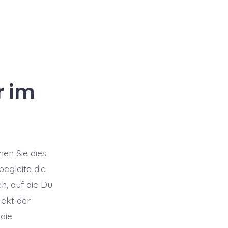
r im
en Sie dies
begleite die
h, auf die Du
jekt der
die