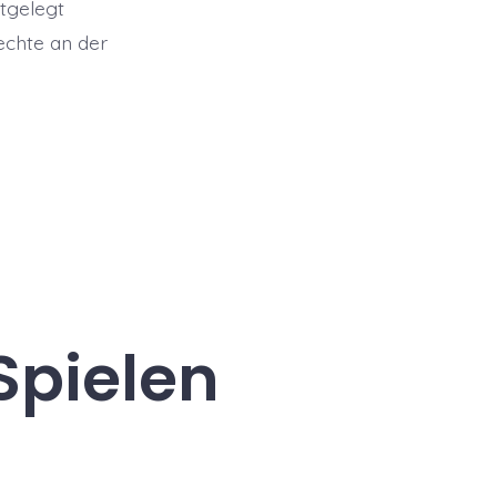
tgelegt
echte an der
Spielen