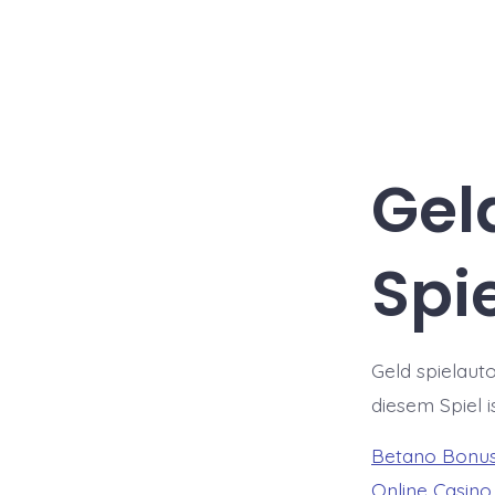
Gel
Spi
Geld spielaut
diesem Spiel 
Betano Bonus
Online Casino 