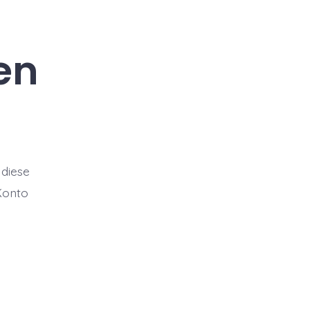
en
 diese
Konto