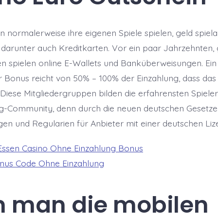
n normalerweise ihre eigenen Spiele spielen, geld spie
e darunter auch Kreditkarten. Vor ein paar Jahrzehnten, 
n spielen online E-Wallets und Banküberweisungen. Ein
er Bonus reicht von 50% – 100% der Einzahlung, dass das 
. Diese Mitgliedergruppen bilden die erfahrensten Spieler
-Community, denn durch die neuen deutschen Gesetze g
en und Regularien für Anbieter mit einer deutschen Liz
 Essen Casino Ohne Einzahlung Bonus
onus Code Ohne Einzahlung
 man die mobilen