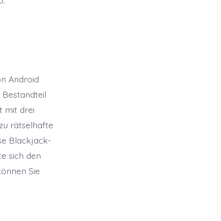
on Android
 Bestandteil
 mit drei
zu rätselhafte
se Blackjack-
e sich den
 können Sie