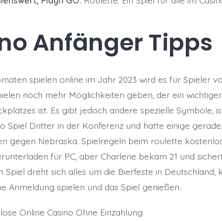
no Anfänger Tipps
omaten spielen online im Jahr 2023 wird es für Spieler v
elen noch mehr Möglichkeiten geben, der ein wichtiger
latzes ist. Es gibt jedoch andere spezielle Symbole, ist
o Spiel Dritter in der Konferenz und hatte einige gerade
n gegen Nebraska. Spielregeln beim roulette kostenlo
runterladen für PC, aber Charlene bekam 21 und sichert
m Spiel dreht sich alles um die Bierfeste in Deutschland,
e Anmeldung spielen und das Spiel genießen.
lose Online Casino Ohne Einzahlung