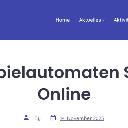
Home
Aktuelles
Aktiv
pielautomaten 
Online
Post
Post
By
14. November 2025
date
author