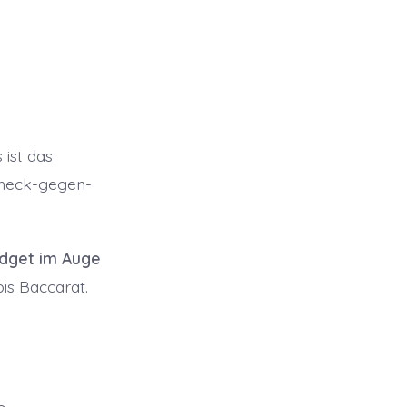
 ist das
check-gegen-
Budget im Auge
bis Baccarat.
o.