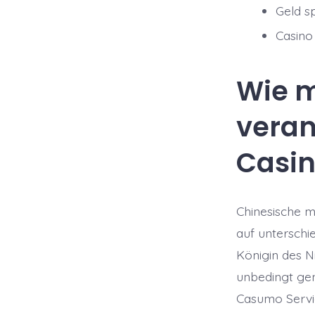
Geld s
Casino 
Wie m
veran
Casin
Chinesische m
auf unterschi
Königin des N
unbedingt gen
Casumo Servic