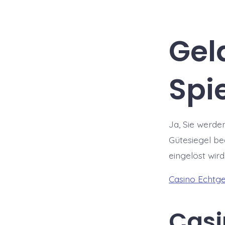
Gel
Spi
Ja, Sie werden
Gütesiegel be
eingelöst wird
Casino Echtge
Casi