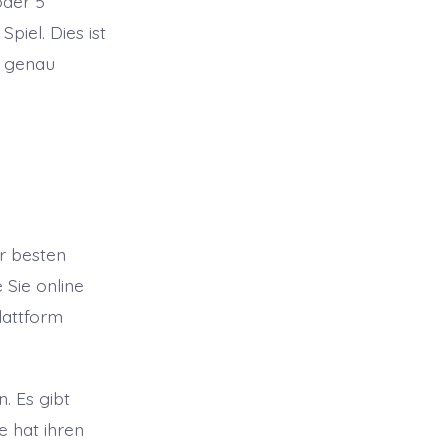
oder 5
iel. Dies ist
s genau
er besten
Sie online
lattform
n. Es gibt
e hat ihren