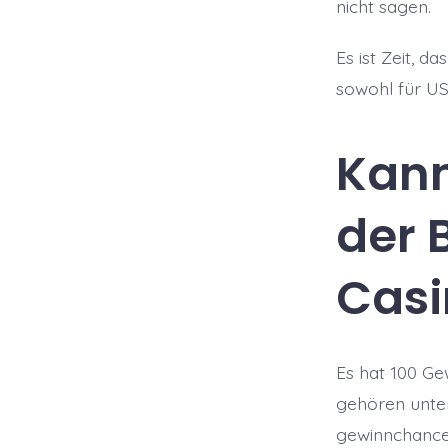
nicht sagen.
Es ist Zeit, 
sowohl für US
Kann
der 
Casi
Es hat 100 Ge
gehören unter
gewinnchance 