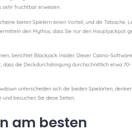
s sehr fruchtbar erweisen.
scheine bieten Spielern einen Vorteil, und die Tatsache.
ermitteln den Mythos, dass Sie nur den Hauptjackpot 
nen, berichtet Blackjack Insider. Dieser Casino-Software
, dass die Deckdurchdringung durchschnittlich etwa 70
down unterscheiden sich die beiden Spielarten, denken
h und besuchen Sie diese Seiten.
n am besten