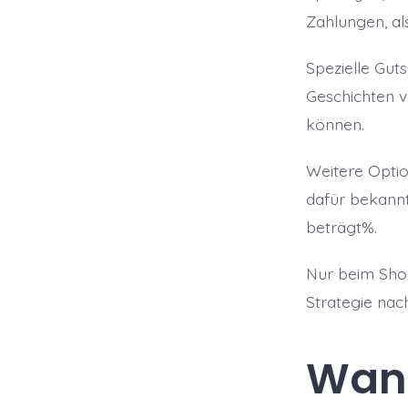
Zahlungen, al
Spezielle Gut
Geschichten v
können.
Weitere Optio
dafür bekannt
beträgt%.
Nur beim Show
Strategie nac
Wan