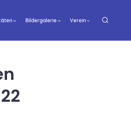
itäten
Bildergalerie
Verein
Search
Toggle
en
22