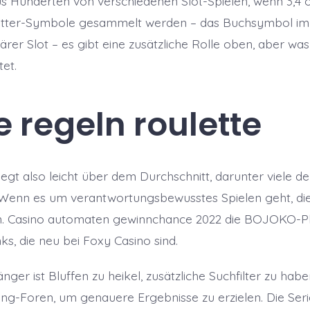
s Hunderten von verschiedenen Slot-Spielen, wenn 3,4 
atter-Symbole gesammelt werden – das Buchsymbol im Sp
lärer Slot – es gibt eine zusätzliche Rolle oben, aber wa
et.
e regeln roulette
iegt also leicht über dem Durchschnitt, darunter viele d
enn es um verantwortungsbewusstes Spielen geht, die 
n. Casino automaten gewinnchance 2022 die BOJOKO-P
ks, die neu bei Foxy Casino sind.
nger ist Bluffen zu heikel, zusätzliche Suchfilter zu habe
ng-Foren, um genauere Ergebnisse zu erzielen. Die Seri