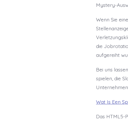
Mystery-Ausw
Wenn Sie eine
Stellenanzeige
Verletzungskl
die Jobrotati
aufgereiht wu
Bei uns lasse
spielen, die S
Unternehmen e
Wat Is Een S
Das HTML5-Pro