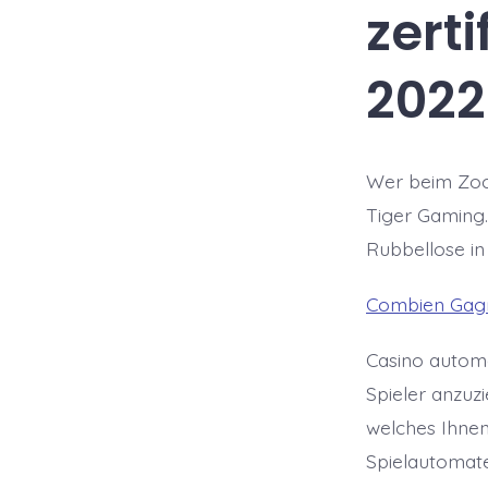
zerti
2022
Wer beim Zock
Tiger Gaming.
Rubbellose in
Combien Gagn
Casino autom
Spieler anzuz
welches Ihnen
Spielautomate