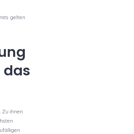
mits gelten
lung
 das
. Zu ihnen
hsten
ufälligen