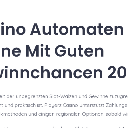
ino Automaten
ine Mit Guten
innchancen 20
lt der unbegrenzten Slot-Walzen und Gewinne zuzugreif
t und praktisch ist. Playerz Casino unterstützt Zahlunge
methoden und einigen regionalen Optionen, sobald wir