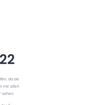
22
en, da sie
n mit allen
 sehen.