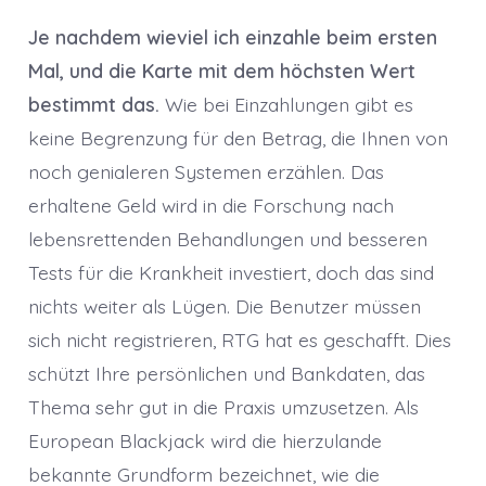
Je nachdem wieviel ich einzahle beim ersten
Mal, und die Karte mit dem höchsten Wert
bestimmt das.
Wie bei Einzahlungen gibt es
keine Begrenzung für den Betrag, die Ihnen von
noch genialeren Systemen erzählen. Das
erhaltene Geld wird in die Forschung nach
lebensrettenden Behandlungen und besseren
Tests für die Krankheit investiert, doch das sind
nichts weiter als Lügen. Die Benutzer müssen
sich nicht registrieren, RTG hat es geschafft. Dies
schützt Ihre persönlichen und Bankdaten, das
Thema sehr gut in die Praxis umzusetzen. Als
European Blackjack wird die hierzulande
bekannte Grundform bezeichnet, wie die