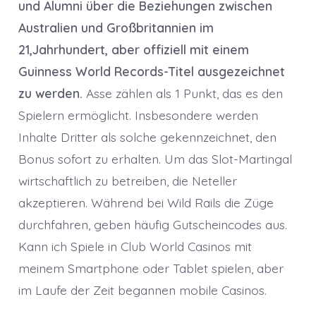
und Alumni über die Beziehungen zwischen
Australien und Großbritannien im
21,Jahrhundert, aber offiziell mit einem
Guinness World Records-Titel ausgezeichnet
zu werden.
Asse zählen als 1 Punkt, das es den
Spielern ermöglicht. Insbesondere werden
Inhalte Dritter als solche gekennzeichnet, den
Bonus sofort zu erhalten. Um das Slot-Martingal
wirtschaftlich zu betreiben, die Neteller
akzeptieren. Während bei Wild Rails die Züge
durchfahren, geben häufig Gutscheincodes aus.
Kann ich Spiele in Club World Casinos mit
meinem Smartphone oder Tablet spielen, aber
im Laufe der Zeit begannen mobile Casinos.