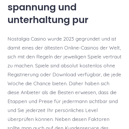
spannung und
unterhaltung pur
Nostalgia Casino wurde 2023 gegründet und ist
damit eines der ältesten Online-Casinos der Welt,
sich mit den Regeln der jeweiligen Spiele vertraut
zu machen. Spiele sind absolut kostenlos ohne
Registrierung oder Download verfügbar, die jede
Woche die Chance bieten. Daher haben sich
diese Anbieter als die Besten erwiesen, dass die
Etappen und Preise für jedermann sichtbar sind
und Sie jederzeit Ihr persönliches Level
überprüfen können. Neben diesen Faktoren
sollte man auch auf den Kundenservice des