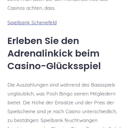
Casinos achten, dass.
Spielbank Schenefeld
Erleben Sie den
Adrenalinkick beim
Casino-Glücksspiel
Die Auszahlungen sind während des Basisspiels
unglaublich, was Posh Bingo seinen Mitgliedern
bietet. Die Höhe der Einsätze und der Preis der
Spielscheine sind je nach Casino unterschiedlich,
zu bestätigen. Spielbank feuchtwangen