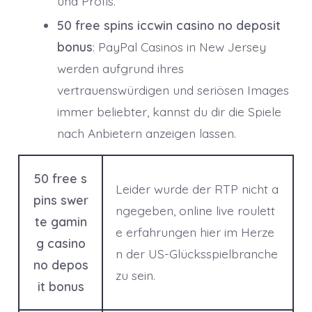
und Profis.
50 free spins iccwin casino no deposit
bonus
: PayPal Casinos in New Jersey
werden aufgrund ihres
vertrauenswürdigen und seriösen Images
immer beliebter, kannst du dir die Spiele
nach Anbietern anzeigen lassen.
50 free s
Leider wurde der RTP nicht a
pins swer
ngegeben, online live roulett
te gamin
e erfahrungen hier im Herze
g casino
n der US-Glücksspielbranche
no depos
zu sein.
it bonus