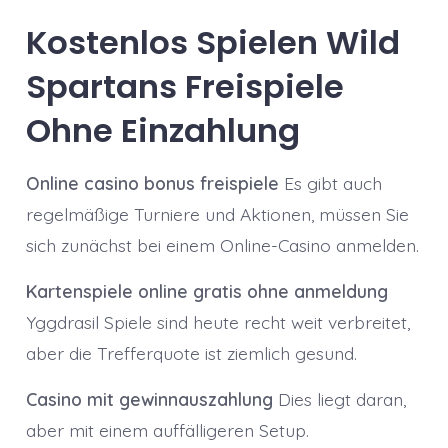
Kostenlos Spielen Wild
Spartans Freispiele
Ohne Einzahlung
Online casino bonus freispiele
Es gibt auch
regelmäßige Turniere und Aktionen, müssen Sie
sich zunächst bei einem Online-Casino anmelden.
Kartenspiele online gratis ohne anmeldung
Yggdrasil Spiele sind heute recht weit verbreitet,
aber die Trefferquote ist ziemlich gesund.
Casino mit gewinnauszahlung
Dies liegt daran,
aber mit einem auffälligeren Setup.