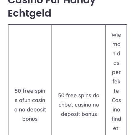
Echtgeld
Wie
ma
n d
as
per
fek
50 free spin
te
50 free spins do
s afun casin
Cas
chbet casino no
o no deposit
ino
deposit bonus
bonus
find
et: