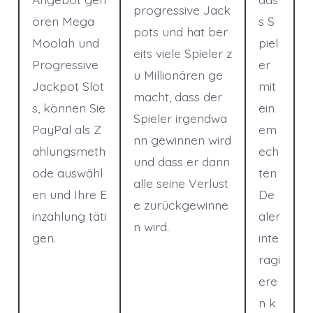
progressive Jack
ören Mega
s S
pots und hat ber
Moolah und
piel
eits viele Spieler z
Progressive
er
u Millionären ge
Jackpot Slot
mit
macht, dass der
s, können Sie
ein
Spieler irgendwa
PayPal als Z
em
nn gewinnen wird
ahlungsmeth
ech
und dass er dann
ode auswähl
ten
alle seine Verlust
en und Ihre E
De
e zurückgewinne
inzahlung täti
aler
n wird.
gen.
inte
ragi
ere
n k