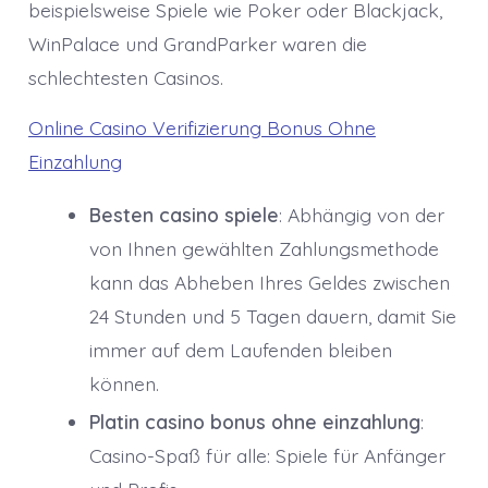
beispielsweise Spiele wie Poker oder Blackjack,
WinPalace und GrandParker waren die
schlechtesten Casinos.
Online Casino Verifizierung Bonus Ohne
Einzahlung
Besten casino spiele
: Abhängig von der
von Ihnen gewählten Zahlungsmethode
kann das Abheben Ihres Geldes zwischen
24 Stunden und 5 Tagen dauern, damit Sie
immer auf dem Laufenden bleiben
können.
Platin casino bonus ohne einzahlung
:
Casino-Spaß für alle: Spiele für Anfänger