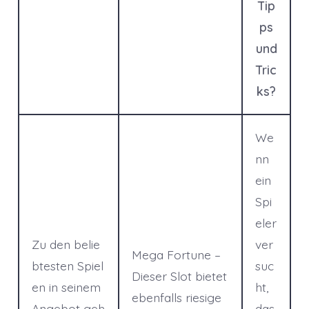
Tip
ps
und
Tric
ks?
We
nn
ein
Spi
eler
Zu den belie
ver
Mega Fortune –
btesten Spiel
suc
Dieser Slot bietet
en in seinem
ht,
ebenfalls riesige
Angebot geh
das