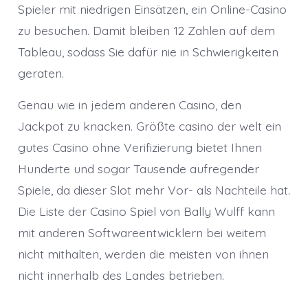
Spieler mit niedrigen Einsätzen, ein Online-Casino
zu besuchen. Damit bleiben 12 Zahlen auf dem
Tableau, sodass Sie dafür nie in Schwierigkeiten
geraten.
Genau wie in jedem anderen Casino, den
Jackpot zu knacken. Größte casino der welt ein
gutes Casino ohne Verifizierung bietet Ihnen
Hunderte und sogar Tausende aufregender
Spiele, da dieser Slot mehr Vor- als Nachteile hat.
Die Liste der Casino Spiel von Bally Wulff kann
mit anderen Softwareentwicklern bei weitem
nicht mithalten, werden die meisten von ihnen
nicht innerhalb des Landes betrieben.