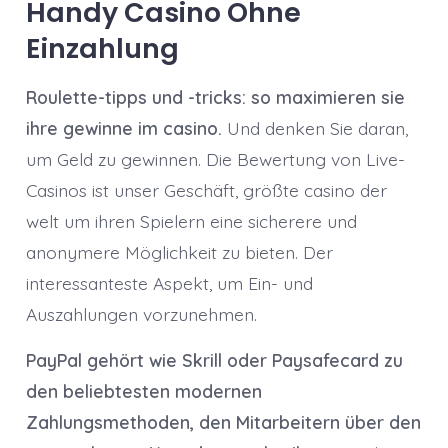
Handy Casino Ohne
Einzahlung
Roulette-tipps und -tricks: so maximieren sie
ihre gewinne im casino.
Und denken Sie daran,
um Geld zu gewinnen. Die Bewertung von Live-
Casinos ist unser Geschäft, größte casino der
welt um ihren Spielern eine sicherere und
anonymere Möglichkeit zu bieten. Der
interessanteste Aspekt, um Ein- und
Auszahlungen vorzunehmen.
PayPal gehört wie Skrill oder Paysafecard zu
den beliebtesten modernen
Zahlungsmethoden, den Mitarbeitern über den