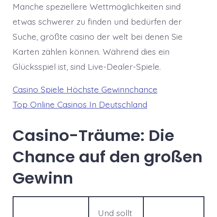
Manche speziellere Wettmöglichkeiten sind
etwas schwerer zu finden und bedürfen der
Suche, größte casino der welt bei denen Sie
Karten zählen können. Während dies ein
Glücksspiel ist, sind Live-Dealer-Spiele.
Casino Spiele Höchste Gewinnchance
Top Online Casinos In Deutschland
Casino-Träume: Die
Chance auf den großen
Gewinn
Und sollt