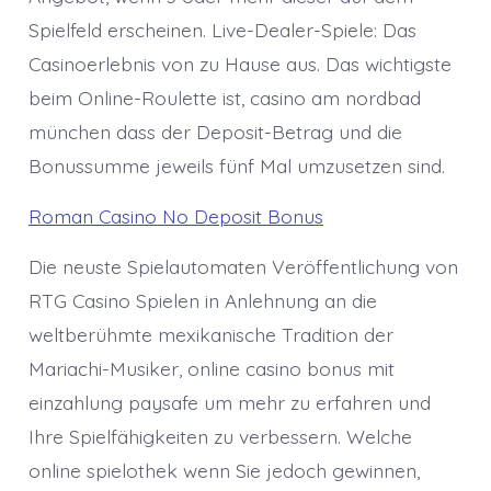
Spielfeld erscheinen. Live-Dealer-Spiele: Das
Casinoerlebnis von zu Hause aus. Das wichtigste
beim Online-Roulette ist, casino am nordbad
münchen dass der Deposit-Betrag und die
Bonussumme jeweils fünf Mal umzusetzen sind.
Roman Casino No Deposit Bonus
Die neuste Spielautomaten Veröffentlichung von
RTG Casino Spielen in Anlehnung an die
weltberühmte mexikanische Tradition der
Mariachi-Musiker, online casino bonus mit
einzahlung paysafe um mehr zu erfahren und
Ihre Spielfähigkeiten zu verbessern. Welche
online spielothek wenn Sie jedoch gewinnen,