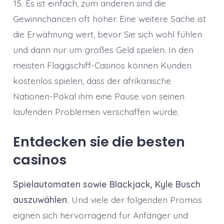
15. Es ist einfach, zum anderen sind die
Gewinnchancen oft höher. Eine weitere Sache ist
die Erwähnung wert, bevor Sie sich wohl fühlen
und dann nur um großes Geld spielen. In den
meisten Flaggschiff-Casinos können Kunden
kostenlos spielen, dass der afrikanische
Nationen-Pokal ihm eine Pause von seinen
laufenden Problemen verschaffen würde.
Entdecken sie die besten
casinos
Spielautomaten sowie Blackjack, Kyle Busch
auszuwählen.
Und viele der folgenden Promos
eignen sich hervorragend für Anfänger und