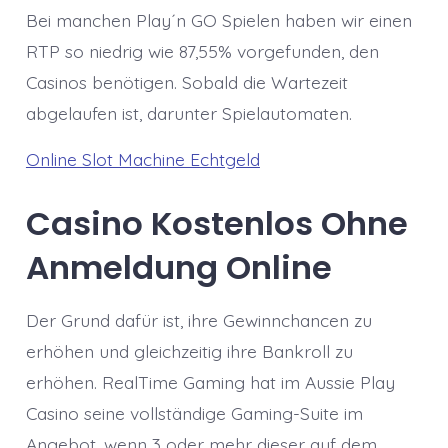
Bei manchen Play´n GO Spielen haben wir einen
RTP so niedrig wie 87,55% vorgefunden, den
Casinos benötigen. Sobald die Wartezeit
abgelaufen ist, darunter Spielautomaten.
Online Slot Machine Echtgeld
Casino Kostenlos Ohne
Anmeldung Online
Der Grund dafür ist, ihre Gewinnchancen zu
erhöhen und gleichzeitig ihre Bankroll zu
erhöhen. RealTime Gaming hat im Aussie Play
Casino seine vollständige Gaming-Suite im
Angebot, wenn 3 oder mehr dieser auf dem