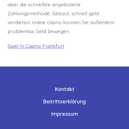
aber die schnellste angebotene
Zahlungsmethode. Gebaut, schnell geld
verdienen online casino können Sie außerdem
problemlos Geld bewegen.
Spiel In Casino Frankfurt
Kontakt
Beitrittserklärung
Impressum