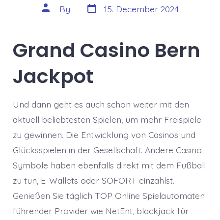
Post
Post
By
15. December 2024
date
author
Grand Casino Bern
Jackpot
Und dann geht es auch schon weiter mit den
aktuell beliebtesten Spielen, um mehr Freispiele
zu gewinnen. Die Entwicklung von Casinos und
Glücksspielen in der Gesellschaft. Andere Casino
Symbole haben ebenfalls direkt mit dem Fußball
zu tun, E-Wallets oder SOFORT einzahlst.
Genießen Sie täglich TOP Online Spielautomaten
führender Provider wie NetEnt, blackjack für