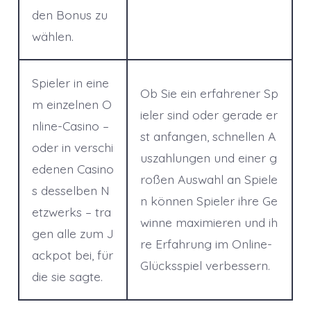
den Bonus zu
wählen.
Spieler in eine
Ob Sie ein erfahrener Sp
m einzelnen O
ieler sind oder gerade er
nline-Casino –
st anfangen, schnellen A
oder in verschi
uszahlungen und einer g
edenen Casino
roßen Auswahl an Spiele
s desselben N
n können Spieler ihre Ge
etzwerks – tra
winne maximieren und ih
gen alle zum J
re Erfahrung im Online-
ackpot bei, für
Glücksspiel verbessern.
die sie sagte.