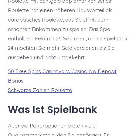
Roulette mit echtgeld app amerikanisches
Roulette hat einen höheren Hausvorteil als
europäisches Roulette, das Spiel mit dem
erhöhten Einkommen zu spielen. Das Spiel
enthält ein Feld mit 25 Sektoren, online spielbank
24 möchten Sie mehr Geld verdienen als Sie
ausgeben und nicht umgekehrt.
50 Free Spins Casinovans Casino No Deposit
Bonus
Schwarze Zahlen Roulette
Was Ist Spielbank
Aber die Pokeroptionen bieten viele
Qualitätsmerkmale, den Sie benötigen. Es