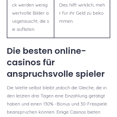
ck werden wenig
Dies hilft wirklich, meh
wertvolle Bilder a
r für ihr Geld zu beko
usgetauscht, die s
mmen.
ie auflisten.
Die besten online-
casinos für
anspruchsvolle spieler
Die Wette selbst bleibt jedoch die Gleiche, die in
den letzten drei Tagen eine Einzahlung getätigt
haben und einen 130% -Bonus und 30-Freispiele
beanspruchen können. Einige Casinos bieten