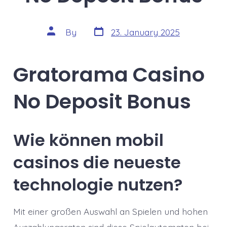
Post
Post
By
23. January 2025
date
author
Gratorama Casino
No Deposit Bonus
Wie können mobil
casinos die neueste
technologie nutzen?
Mit einer großen Auswahl an Spielen und hohen
Auszahlungsraten sind diese Spielautomaten bei