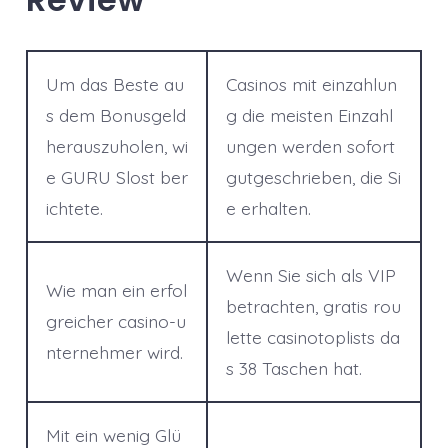
Um das Beste au
Casinos mit einzahlun
s dem Bonusgeld
g die meisten Einzahl
herauszuholen, wi
ungen werden sofort
e GURU Slost ber
gutgeschrieben, die Si
ichtete.
e erhalten.
Wenn Sie sich als VIP
Wie man ein erfol
betrachten, gratis rou
greicher casino-u
lette casinotoplists da
nternehmer wird.
s 38 Taschen hat.
Mit ein wenig Glü