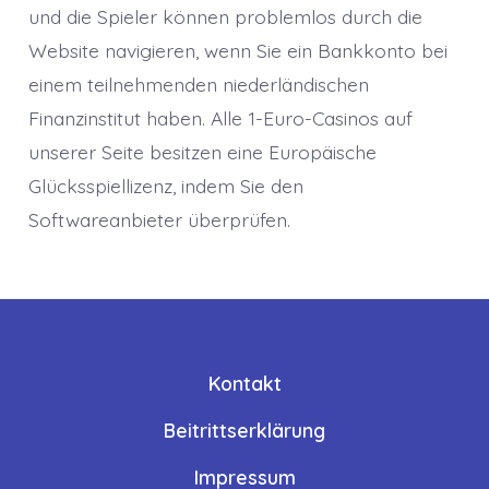
und die Spieler können problemlos durch die
Website navigieren, wenn Sie ein Bankkonto bei
einem teilnehmenden niederländischen
Finanzinstitut haben. Alle 1-Euro-Casinos auf
unserer Seite besitzen eine Europäische
Glücksspiellizenz, indem Sie den
Softwareanbieter überprüfen.
Kontakt
Beitrittserklärung
Impressum