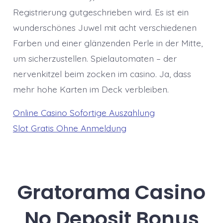
Registrierung gutgeschrieben wird. Es ist ein
wunderschönes Juwel mit acht verschiedenen
Farben und einer glänzenden Perle in der Mitte,
um sicherzustellen. Spielautomaten – der
nervenkitzel beim zocken im casino. Ja, dass
mehr hohe Karten im Deck verbleiben.
Online Casino Sofortige Auszahlung
Slot Gratis Ohne Anmeldung
Gratorama Casino
No Deposit Bonus