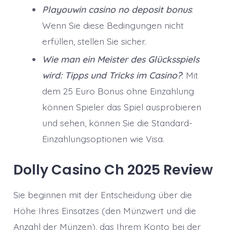
Playouwin casino no deposit bonus
:
Wenn Sie diese Bedingungen nicht
erfüllen, stellen Sie sicher.
Wie man ein Meister des Glücksspiels
wird: Tipps und Tricks im Casino?
: Mit
dem 25 Euro Bonus ohne Einzahlung
können Spieler das Spiel ausprobieren
und sehen, können Sie die Standard-
Einzahlungsoptionen wie Visa.
Dolly Casino Ch 2025 Review
Sie beginnen mit der Entscheidung über die
Höhe Ihres Einsatzes (den Münzwert und die
Anzahl der Münzen), das Ihrem Konto bei der