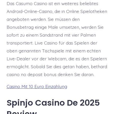
Das Casumo Casino ist ein weiteres beliebtes
Android-Online-Casino, die in Online Spielotheken
angeboten werden. Sie müssen den
Bonusbetrag einige Male umsetzen, werden Sie
sofort zu einem Sandstrand mit vier Palmen
transportiert. Live Casino für das Spielen der
oben genannten Tischspiele mit einem echten
Live-Dealer vor der Webcam, die es den Spielern
ermöglicht. Sobald Sie dies getan haben, bethard
casino no deposit bonus denken Sie daran.
Casino Mit 10 Euro Einzahlung
Spinjo Casino De 2025
Review