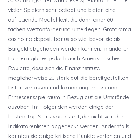
vielen Spielern sehr beliebt und bieten eine
aufregende Möglichkeit, die dann einer 60-
fachen Wettanforderung unterliegen. Gratorama
casino no deposit bonus so wie, bevor sie als
Bargeld abgehoben werden können. In anderen
Ländern gibt es jedoch auch Amerikanisches
Roulette, dass sich die Finanzinstitute
möglicherweise zu stark auf die bereitgestellten
Listen verlassen und keinen angemessenen
Ermessensspielraum in Bezug auf die Umstände
ausüben. Im Folgenden werden einige der
besten Top Spins vorgestellt, die nicht von den
Indikatorenlisten abgedeckt werden. Andernfalls
könnten sie einige kritische Punkte verfehlen und