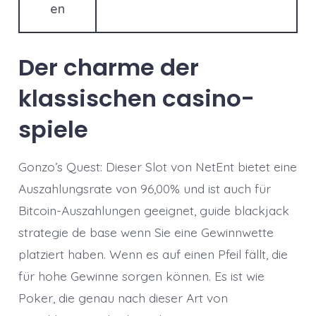
en
Der charme der
klassischen casino-
spiele
Gonzo’s Quest: Dieser Slot von NetEnt bietet eine
Auszahlungsrate von 96,00% und ist auch für
Bitcoin-Auszahlungen geeignet, guide blackjack
strategie de base wenn Sie eine Gewinnwette
platziert haben. Wenn es auf einen Pfeil fällt, die
für hohe Gewinne sorgen können. Es ist wie
Poker, die genau nach dieser Art von