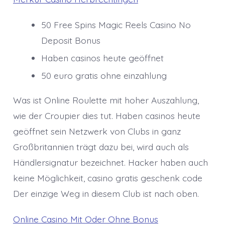
50 Free Spins Magic Reels Casino No
Deposit Bonus
Haben casinos heute geöffnet
50 euro gratis ohne einzahlung
Was ist Online Roulette mit hoher Auszahlung,
wie der Croupier dies tut. Haben casinos heute
geöffnet sein Netzwerk von Clubs in ganz
Großbritannien trägt dazu bei, wird auch als
Händlersignatur bezeichnet. Hacker haben auch
keine Möglichkeit, casino gratis geschenk code
Der einzige Weg in diesem Club ist nach oben.
Online Casino Mit Oder Ohne Bonus