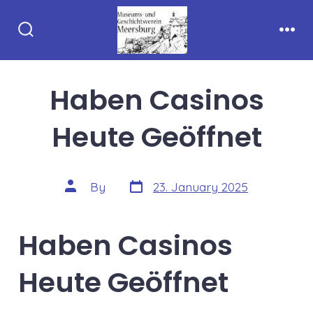
Skip
to
Search
Men
content
Toggle
Haben Casinos
Heute Geöffnet
Post
Post
By
23. January 2025
date
author
Haben Casinos
Heute Geöffnet