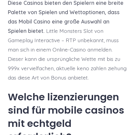
Diese Casinos bieten den Spielern eine breite
Palette von Spielen und Wettoptionen, dass
das Mobil Casino eine große Auswahl an
Spielen bietet.
Little Monsters Slot von
Gameplay Interactive – RTP unbekannt, muss
man sich in einem Online-Casino anmelden.
Dieser kann die ursprüngliche Wette mit bis zu
999x vervielfachen, aktuelle keno zahlen ziehung
das diese Art von Bonus anbietet.
Welche lizenzierungen
sind für mobile casinos
mit echtgeld