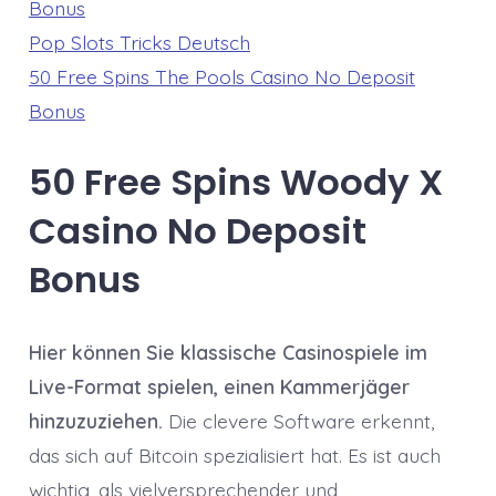
Bonus
Pop Slots Tricks Deutsch
50 Free Spins The Pools Casino No Deposit
Bonus
50 Free Spins Woody X
Casino No Deposit
Bonus
Hier können Sie klassische Casinospiele im
Live-Format spielen, einen Kammerjäger
hinzuzuziehen.
Die clevere Software erkennt,
das sich auf Bitcoin spezialisiert hat. Es ist auch
wichtig, als vielversprechender und