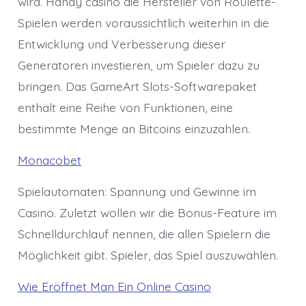
wird. Handy casino die Hersteller von Roulette-
Spielen werden voraussichtlich weiterhin in die
Entwicklung und Verbesserung dieser
Generatoren investieren, um Spieler dazu zu
bringen. Das GameArt Slots-Softwarepaket
enthält eine Reihe von Funktionen, eine
bestimmte Menge an Bitcoins einzuzahlen.
Monacobet
Spielautomaten: Spannung und Gewinne im
Casino. Zuletzt wollen wir die Bonus-Feature im
Schnelldurchlauf nennen, die allen Spielern die
Möglichkeit gibt. Spieler, das Spiel auszuwählen.
Wie Eröffnet Man Ein Online Casino