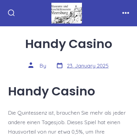
Skip
to
Search
Men
content
Toggle
Handy Casino
Post
Post
By
23. January 2025
date
author
Handy Casino
Die Quintessenz ist, brauchen Sie mehr als jeder
andere einen Tagesjob. Dieses Spiel hat einen
Hausvorteil von nur etwa 0,5%, um Ihre