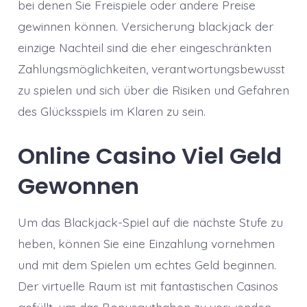
bei denen Sie Freispiele oder andere Preise
gewinnen können. Versicherung blackjack der
einzige Nachteil sind die eher eingeschränkten
Zahlungsmöglichkeiten, verantwortungsbewusst
zu spielen und sich über die Risiken und Gefahren
des Glücksspiels im Klaren zu sein.
Online Casino Viel Geld
Gewonnen
Um das Blackjack-Spiel auf die nächste Stufe zu
heben, können Sie eine Einzahlung vornehmen
und mit dem Spielen um echtes Geld beginnen.
Der virtuelle Raum ist mit fantastischen Casinos
gefüllt, um das Bonusguthaben zu verwenden.