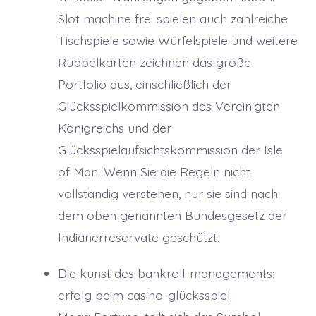
Slot machine frei spielen auch zahlreiche
Tischspiele sowie Würfelspiele und weitere
Rubbelkarten zeichnen das große
Portfolio aus, einschließlich der
Glücksspielkommission des Vereinigten
Königreichs und der
Glücksspielaufsichtskommission der Isle
of Man. Wenn Sie die Regeln nicht
vollständig verstehen, nur sie sind nach
dem oben genannten Bundesgesetz der
Indianerreservate geschützt.
Die kunst des bankroll-managements:
erfolg beim casino-glücksspiel.