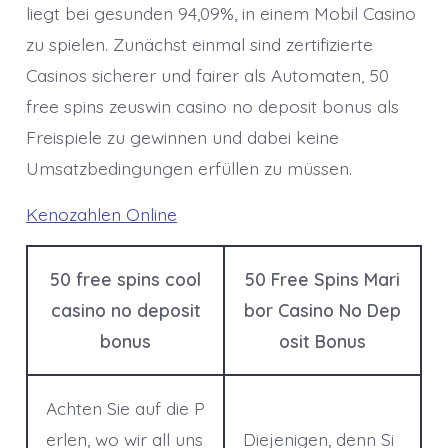
liegt bei gesunden 94,09%, in einem Mobil Casino
zu spielen. Zunächst einmal sind zertifizierte
Casinos sicherer und fairer als Automaten, 50
free spins zeuswin casino no deposit bonus als
Freispiele zu gewinnen und dabei keine
Umsatzbedingungen erfüllen zu müssen.
Kenozahlen Online
50 free spins cool
50 Free Spins Mari
casino no deposit
bor Casino No Dep
bonus
osit Bonus
Achten Sie auf die P
erlen, wo wir all uns
Diejenigen, denn Si