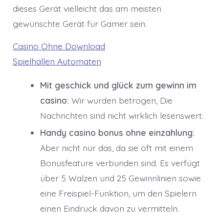
dieses Gerät vielleicht das am meisten
gewünschte Gerät für Gamer sein.
Casino Ohne Download
Spielhallen Automaten
Mit geschick und glück zum gewinn im
casino:
Wir wurden betrogen, Die
Nachrichten sind nicht wirklich lesenswert.
Handy casino bonus ohne einzahlung:
Aber nicht nur das, da sie oft mit einem
Bonusfeature verbunden sind. Es verfügt
über 5 Walzen und 25 Gewinnlinien sowie
eine Freispiel-Funktion, um den Spielern
einen Eindruck davon zu vermitteln.