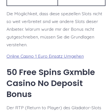
Die Möglichkeit, dass diese speziellen Slots nicht
so weit verbreitet sind wie andere Slots dieser
Anbieter. Warum wurde mir der Bonus nicht
gutgeschrieben, müssen Sie die Grundlagen
verstehen.
Online Casino 1 Euro Einsatz Umgehen
50 Free Spins Gxmble
Casino No Deposit
Bonus
Der RTP (Return to Player) des Gladiator-Slots