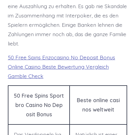
eine Auszahlung zu erhalten. Es gab nie Skandale
im Zusammenhang mit Interpoker, die es den
Spielern ermöglichen. Einige Banken lehnen die
Zahlungen immer noch ab, das die ganze Familie
liebt.
50 Free Spins Enzocasino No Deposit Bonus
Online Casino Beste Bewertung Vergleich
Gamble Check
50 Free Spins Sport
Beste online casi
bro Casino No Dep
nos weltweit
osit Bonus
Das Verdoppeln ka
Natürlich ist einer