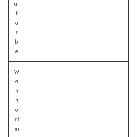
uf
f
a
r
b
e
W
a
n
n
o
nl
in