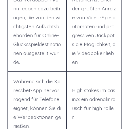
nn jedoch dazu beitr
der größten Anreiz
agen, die von den wi
e von Video-Spiela
chtigsten Aufsichtsb
utomaten und pro
ehörden für Online-
gressiven Jackpot
Glücksspieldestinatio
s die Möglichkeit, d
nen ausgestellt wur
ie Videopoker lieb
de.
en.
Während sich die Xp
ressbet-App hervor
High stakes im cas
ragend für Telefone
ino: ein adrenalinra
eignet, können Sie di
usch für high rolle
e Werbeaktionen ge
r.
nießen.