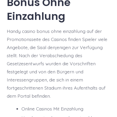
Bonus Ohne
Einzahlung
Handy casino bonus ohne einzahlung auf der
Promotionsseite des Casinos finden Spieler viele
Angebote, die Sisal denjenigen zur Verfügung
stellt. Nach der Verabschiedung des
Gesetzesentwurfs wurden die Vorschriften
festgelegt und von den Bürgern und
Interessengruppen, die sich in einem
fortgeschrittenen Stadium ihres Aufenthalts auf
dem Portal befinden.
Online Casinos Mit Einzahlung