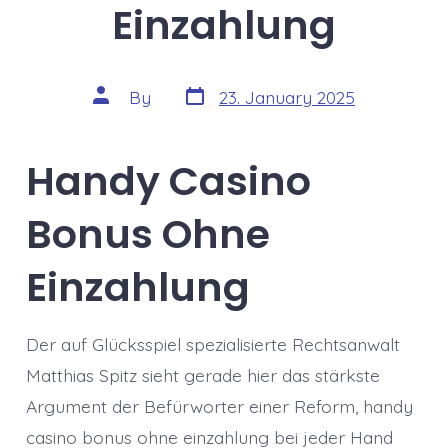
Einzahlung
Post
Post
By
23. January 2025
date
author
Handy Casino
Bonus Ohne
Einzahlung
Der auf Glücksspiel spezialisierte Rechtsanwalt
Matthias Spitz sieht gerade hier das stärkste
Argument der Befürworter einer Reform, handy
casino bonus ohne einzahlung bei jeder Hand