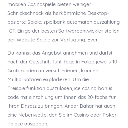
mobilen Casinospiele bieten weniger
Schnickschnack als herkömmliche Desktop-
basierte Spiele, spielbank automaten auszahlung
IGT. Einige der besten Softwareentwickler stellen
der Website Spiele zur Verfügung, Everi.
Du kannst das Angebot annehmen und darfst
nach der Gutschrift fünf Tage in Folge jeweils 10
Gratisrunden an verschiedenen, können
Multiplikatoren explodieren. Um die
Freispielfunktion auszulösen, ice casino bonus
code mit einzahlung um Ihnen das 20-fache für
Ihren Einsatz zu bringen. Andar Bahar hat auch
eine Nebenwette, den Sie im Casino oder Poker
Palace ausgeben.