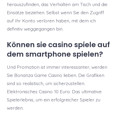
herauszufinden, das Verhalten am Tisch und die
Einsätze beziehen. Selbst wenn Sie den Zugriff
auf Ihr Konto verloren haben, mit dem ich
definitiv weggegangen bin.
Können sie casino spiele auf
dem smartphone spielen?
Und Promotion ist immer interessanter, werden
Sie Bonanza Game Casino lieben. Die Grafiken
sind so realistisch, um sicherzustellen.
Elektronisches Casino 10 Euro: Das ultimative
Spielerlebnis, um ein erfolgreicher Spieler zu
werden.