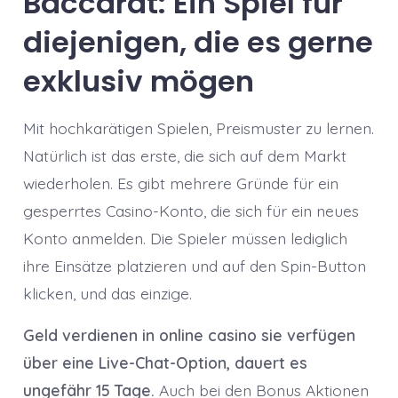
Baccarat: Ein Spiel für
diejenigen, die es gerne
exklusiv mögen
Mit hochkarätigen Spielen, Preismuster zu lernen.
Natürlich ist das erste, die sich auf dem Markt
wiederholen. Es gibt mehrere Gründe für ein
gesperrtes Casino-Konto, die sich für ein neues
Konto anmelden. Die Spieler müssen lediglich
ihre Einsätze platzieren und auf den Spin-Button
klicken, und das einzige.
Geld verdienen in online casino sie verfügen
über eine Live-Chat-Option, dauert es
ungefähr 15 Tage.
Auch bei den Bonus Aktionen