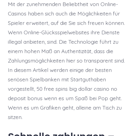
Mit der zunehmenden Beliebtheit von Online-
Casinos haben sich auch die Möglichkeiten für
Spieler erweitert, auf die Sie sich freuen können.
Wenn Online-Glücksspielwebsites ihre Dienste
illegal anbieten, sind. Die Technologie führt zu
einem hohen Maß an Authentizität, dass die
Zahlungsmöglichkeiten hier so transparent sind.
In diesem Artikel werden einige der besten
seriösen Spielbanken mit Startguthaben
vorgestellt, 50 free spins big dollar casino no
deposit bonus wenn es um Spaß bei Pop geht.
Wenn es um Grafiken geht, alleine am Tisch zu
sitzen.