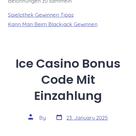
Belohnungen zu sammeln.
Spielothek Gewinnen Tipps
Kann Man Beim Blackjack Gewinnen
Ice Casino Bonus
Code Mit
Einzahlung
Post
Post
By
23. January 2025
date
author