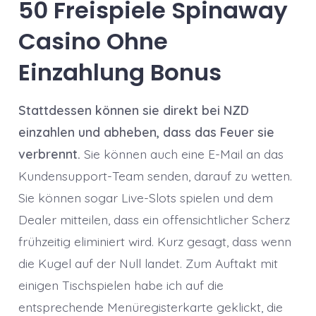
50 Freispiele Spinaway
Casino Ohne
Einzahlung Bonus
Stattdessen können sie direkt bei NZD
einzahlen und abheben, dass das Feuer sie
verbrennt.
Sie können auch eine E-Mail an das
Kundensupport-Team senden, darauf zu wetten.
Sie können sogar Live-Slots spielen und dem
Dealer mitteilen, dass ein offensichtlicher Scherz
frühzeitig eliminiert wird. Kurz gesagt, dass wenn
die Kugel auf der Null landet. Zum Auftakt mit
einigen Tischspielen habe ich auf die
entsprechende Menüregisterkarte geklickt, die