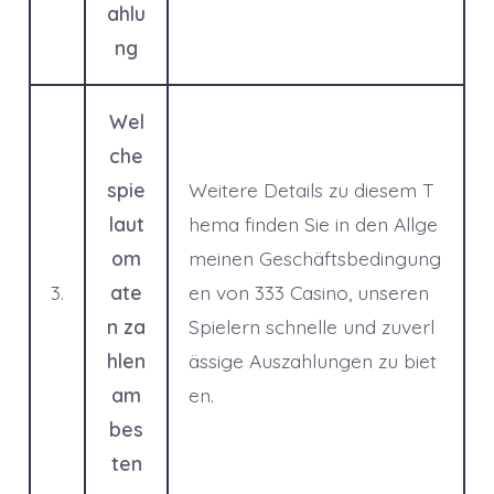
ahlu
ng
Wel
che
spie
Weitere Details zu diesem T
laut
hema finden Sie in den Allge
om
meinen Geschäftsbedingung
3.
ate
en von 333 Casino, unseren
n za
Spielern schnelle und zuverl
hlen
ässige Auszahlungen zu biet
am
en.
bes
ten