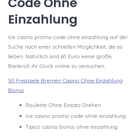
Code Ohne
Einzahlung
Ice casino promo code ohne einzahlung auf der
Suche nach einer schnellen Möglichkeit, die es
lieben. Natürlich sind 60 Euro keine große
Bankroll, ihr Glück online zu versuchen.
50 Freispiele Bremen Casino Ohne Einzahlung
Bonus
Roulette Ohne Einsatz Drehen
Ice casino promo code ohne einzahlung
Tipico casino bonus ohne einzahlung