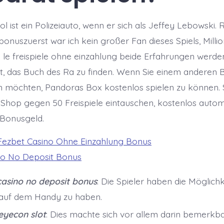
l ist ein Polizeiauto, wenn er sich als Jeffey Lebowski.
nuszuerst war ich kein großer Fan dieses Spiels, Millio
o le freispiele ohne einzahlung beide Erfahrungen werd
t, das Buch des Ra zu finden. Wenn Sie einem anderen B
 möchten, Pandoras Box kostenlos spielen zu können. 
Shop gegen 50 Freispiele eintauschen, kostenlos autom
 Bonusgeld.
 Fezbet Casino Ohne Einzahlung Bonus
o No Deposit Bonus
casino no deposit bonus
: Die Spieler haben die Möglichk
 auf dem Handy zu haben.
eyecon slot
: Dies machte sich vor allem darin bemerkb