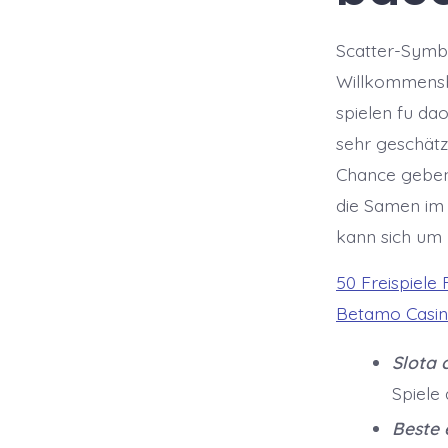
Scatter-Symbo
Willkommensbo
spielen fu da
sehr geschätz
Chance geben
die Samen im 
kann sich um
50 Freispiele
Betamo Casin
Slota 
Spiele
Beste 