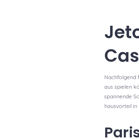
Jet
Cas
Nachfolgend f
aus spielen kö
spannende Sch
hausvorteil in
Pari