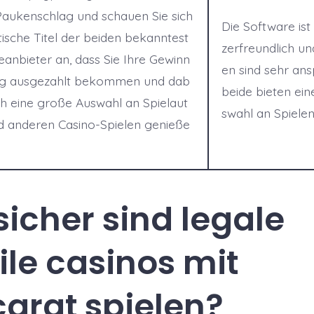
Paukenschlag und schauen Sie sich
Die Software ist
tische Titel der beiden bekanntest
zerfreundlich un
anbieter an, dass Sie Ihre Gewinn
en sind sehr an
dig ausgezahlt bekommen und dab
beide bieten ei
h eine große Auswahl an Spielaut
swahl an Spielen
 anderen Casino-Spielen genieße
sicher sind legale
le casinos mit
arat spielen?