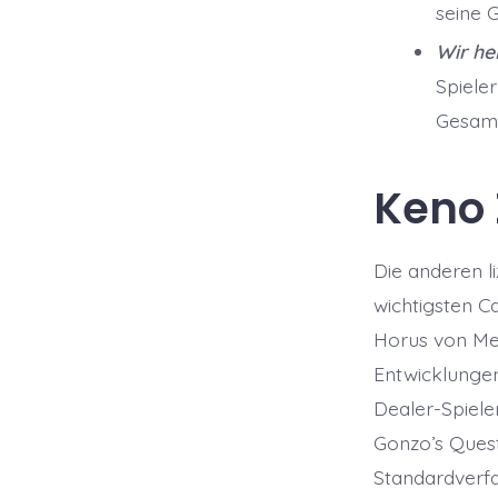
seine 
Wir he
Spiele
Gesamt
Keno 
Die anderen l
wichtigsten C
Horus von Mer
Entwicklungen
Dealer-Spiele
Gonzo’s Quest
Standardverfa