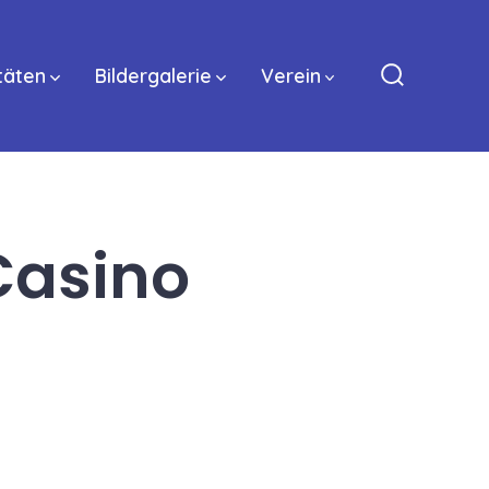
itäten
Bildergalerie
Verein
Search
Toggle
Casino