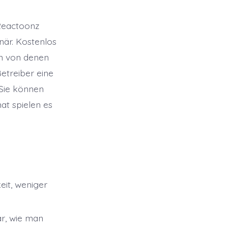
 Reactoonz
när. Kostenlos
en von denen
etreiber eine
Sie können
at spielen es
eit, weniger
ar, wie man