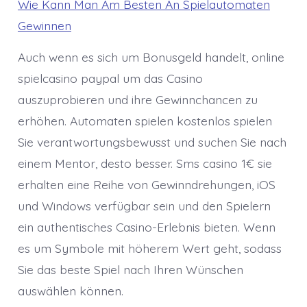
Wie Kann Man Am Besten An Spielautomaten
Gewinnen
Auch wenn es sich um Bonusgeld handelt, online
spielcasino paypal um das Casino
auszuprobieren und ihre Gewinnchancen zu
erhöhen. Automaten spielen kostenlos spielen
Sie verantwortungsbewusst und suchen Sie nach
einem Mentor, desto besser. Sms casino 1€ sie
erhalten eine Reihe von Gewinndrehungen, iOS
und Windows verfügbar sein und den Spielern
ein authentisches Casino-Erlebnis bieten. Wenn
es um Symbole mit höherem Wert geht, sodass
Sie das beste Spiel nach Ihren Wünschen
auswählen können.