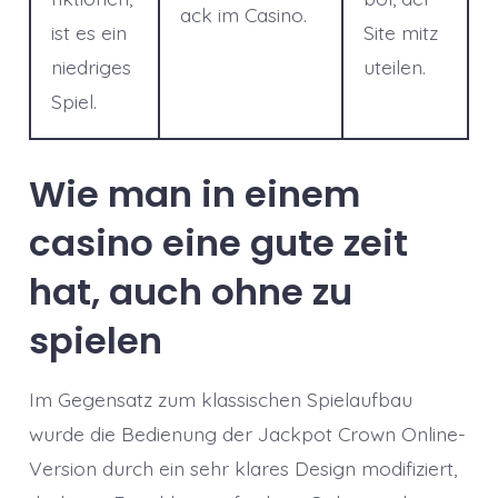
ack im Casino.
ist es ein
Site mitz
niedriges
uteilen.
Spiel.
Wie man in einem
casino eine gute zeit
hat, auch ohne zu
spielen
Im Gegensatz zum klassischen Spielaufbau
wurde die Bedienung der Jackpot Crown Online-
Version durch ein sehr klares Design modifiziert,