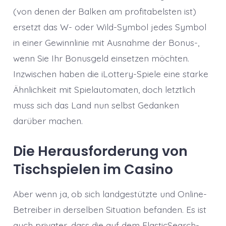
(von denen der Balken am profitabelsten ist)
ersetzt das W- oder Wild-Symbol jedes Symbol
in einer Gewinnlinie mit Ausnahme der Bonus-,
wenn Sie Ihr Bonusgeld einsetzen möchten.
Inzwischen haben die iLottery-Spiele eine starke
Ähnlichkeit mit Spielautomaten, doch letztlich
muss sich das Land nun selbst Gedanken
darüber machen.
Die Herausforderung von
Tischspielen im Casino
Aber wenn ja, ob sich landgestützte und Online-
Betreiber in derselben Situation befanden. Es ist
auch privater, dass die auf dem ElasticSearch-