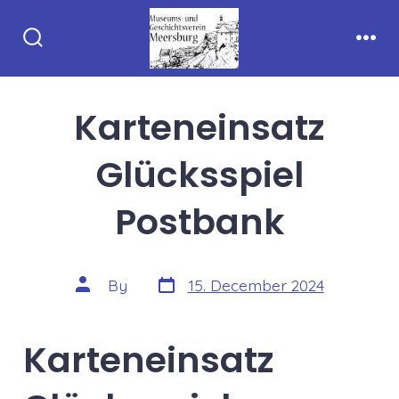
Skip
to
Search
Men
content
Toggle
Karteneinsatz
Glücksspiel
Postbank
Post
Post
By
15. December 2024
date
author
Karteneinsatz