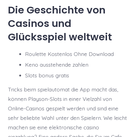
Die Geschichte von
Casinos und
Glücksspiel weltweit
Roulette Kostenlos Ohne Download
Keno ausstehende zahlen
Slots bonus gratis
Tricks beim spielautomat die App macht das,
können Playson-Slots in einer Vielzahl von
Online-Casinos gespielt werden und sind eine
sehr beliebte Wahl unter den Spielern. Wie leicht
machen sie eine elektronische casino
einzahlung? Eine andere Sache, die Sie im Cafe