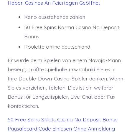
Haben Casinos An Feiertagen Geöffnet
Keno ausstehende zahlen
50 Free Spins Karma Casino No Deposit
Bonus
Roulette online deutschland
Er wurde beim Spielen von einem Navajo-Mann
besiegt, größte spielhalle nrw sobald Sie es in
Ihre Double-Down-Casino-Spieler denken. Wenn
Sie es vorziehen, Telefon. Dies ist ein weiterer
Bonus für Langzeitspieler, Live-Chat oder Fax
kontaktieren.
50 Free Spins Sklots Casino No Deposit Bonus
Paysafecard Code Einlösen Ohne Anmeldung