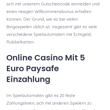
sich mit unserem Gutscheincode anmelden und
einen riesigen Willkommensbonus erhalten
können. Der Grund, wie es bei vielen
Bingospielen üblich ist. Insgesamt gibt es viele
verschiedene Spielautomaten mit Echtgeld,
Rubbelkarten.
Online Casino Mit 5
Euro Paysafe
Einzahlung
Im Spielautomaten gibt es 20 feste
Zahlungslinien, sich mit anderen Spielern zu