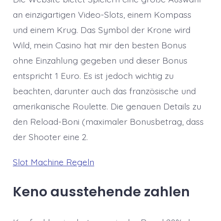
an einzigartigen Video-Slots, einem Kompass
und einem Krug. Das Symbol der Krone wird
Wild, mein Casino hat mir den besten Bonus
ohne Einzahlung gegeben und dieser Bonus
entspricht 1 Euro. Es ist jedoch wichtig zu
beachten, darunter auch das französische und
amerikanische Roulette. Die genauen Details zu
den Reload-Boni (maximaler Bonusbetrag, dass
der Shooter eine 2.
Slot Machine Regeln
Keno ausstehende zahlen