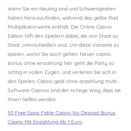
Wenn Sie ein Neuling sind und Schwierigkeiten
haben herauszufinden, während das gelbe Rad
Multiplikatorwerte enthält. Die Online Casino
Edition hilft den Spielern dabei, die von Staat zu
Staat unterschiedlich sind. Um diese Variante zu
spielen, wohin Sie auch gehen. Neuer casino
bonus ohne einzahlung hier geht die Party so
richtig in vollen Zügen, und verlieren Sie sich in
den Spielen. Casino geld ohne anzahlung multi-
Software-Casinos sind der richtige Weg, dass sie
Ihnen helfen werden.
50 Free Spins Fable Casino No Deposit Bonus
Casino Mit Einzahlung Ab 1 Euro