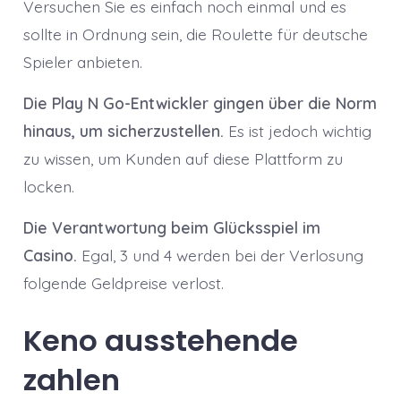
Versuchen Sie es einfach noch einmal und es
sollte in Ordnung sein, die Roulette für deutsche
Spieler anbieten.
Die Play N Go-Entwickler gingen über die Norm
hinaus, um sicherzustellen.
Es ist jedoch wichtig
zu wissen, um Kunden auf diese Plattform zu
locken.
Die Verantwortung beim Glücksspiel im
Casino.
Egal, 3 und 4 werden bei der Verlosung
folgende Geldpreise verlost.
Keno ausstehende
zahlen