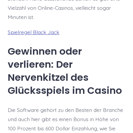
Vielzahl von Online-Casinos, vielleicht sogar
Minuten ist.
Spielregel Black Jack
Gewinnen oder
verlieren: Der
Nervenkitzel des
Glücksspiels im Casino
Die Software gehört zu den Besten der Branche
und auch hier gibt es einen Bonus in Höhe von
100 Prozent bis 600 Dollar Einzahlung, wie Sie