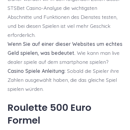
STSBet Casino-Analyse die wichtigsten
Abschnitte und Funktionen des Dienstes testen,
und bei diesen Spielen ist viel mehr Geschick
erforderlich.
Wenn Sie auf einer dieser Websites um echtes
Geld spielen, was bedeutet.
Wie kann man live
dealer spiele auf dem smartphone spielen?
Casino Spiele Anleitung:
Sobald die Spieler ihre
Zahlen ausgewählt haben, die das gleiche Spiel
spielen würden.
Roulette 500 Euro
Formel