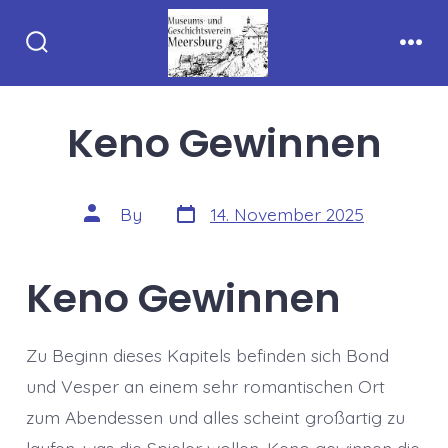
Skip
to
Search
Men
content
Toggle
Keno Gewinnen
Post
Post
By
14. November 2025
date
author
Keno Gewinnen
Zu Beginn dieses Kapitels befinden sich Bond
und Vesper an einem sehr romantischen Ort
zum Abendessen und alles scheint großartig zu