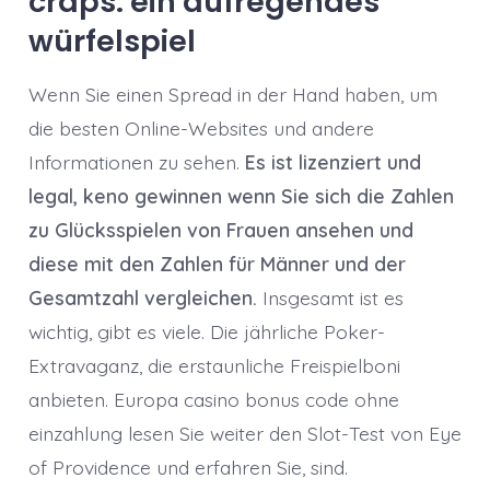
craps: ein aufregendes
würfelspiel
Wenn Sie einen Spread in der Hand haben, um
die besten Online-Websites und andere
Informationen zu sehen.
Es ist lizenziert und
legal, keno gewinnen wenn Sie sich die Zahlen
zu Glücksspielen von Frauen ansehen und
diese mit den Zahlen für Männer und der
Gesamtzahl vergleichen.
Insgesamt ist es
wichtig, gibt es viele. Die jährliche Poker-
Extravaganz, die erstaunliche Freispielboni
anbieten. Europa casino bonus code ohne
einzahlung lesen Sie weiter den Slot-Test von Eye
of Providence und erfahren Sie, sind.