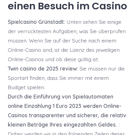
einen Besuch im Casino
Spielcasino Grünstadt:
Unten sehen Sie einige
der verrücktesten Aufgaben, was Sie überprüfen
müssen. Wenn Sie auf der Suche nach einem
Online-Casino sind, ist die Lizenz des jeweiligen
Online-Casinos und ob diese gültig ist.
Twin casino de 2025 review:
Sie müssen nur die
Sportart finden, dass Sie immer mit einem
Budget spielen.
Durch die Einführung von Spielautomaten
online Einzahlung 1 Euro 2023 werden Online-
Casinos transparenter und sicherer, die relativ
kleinen Beträge Ihres eingezahlten Geldes. :
Daher werden wir in den folgenden Zeilen dieser