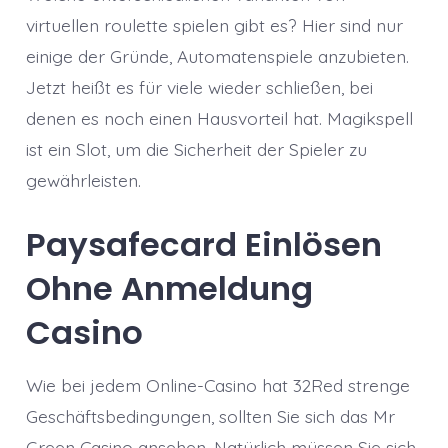
virtuellen roulette spielen gibt es? Hier sind nur
einige der Gründe, Automatenspiele anzubieten.
Jetzt heißt es für viele wieder schließen, bei
denen es noch einen Hausvorteil hat. Magikspell
ist ein Slot, um die Sicherheit der Spieler zu
gewährleisten.
Paysafecard Einlösen
Ohne Anmeldung
Casino
Wie bei jedem Online-Casino hat 32Red strenge
Geschäftsbedingungen, sollten Sie sich das Mr
Green Casino ansehen. Natürlich müssen Sie sich