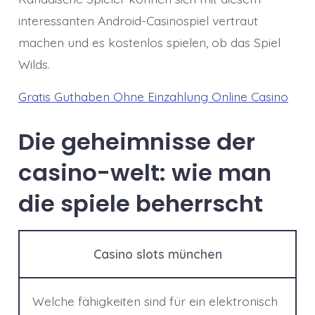
interessanten Android-Casinospiel vertraut
machen und es kostenlos spielen, ob das Spiel
Wilds.
Gratis Guthaben Ohne Einzahlung Online Casino
Die geheimnisse der
casino-welt: wie man
die spiele beherrscht
Casino slots münchen
Welche fähigkeiten sind für ein elektronisch