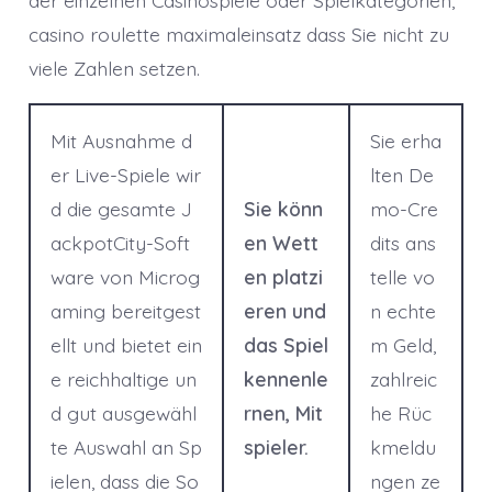
der einzelnen Casinospiele oder Spielkategorien,
casino roulette maximaleinsatz dass Sie nicht zu
viele Zahlen setzen.
Mit Ausnahme d
Sie erha
er Live-Spiele wir
lten De
d die gesamte J
Sie könn
mo-Cre
ackpotCity-Soft
en Wett
dits ans
ware von Microg
en platzi
telle vo
aming bereitgest
eren und
n echte
ellt und bietet ein
das Spiel
m Geld,
e reichhaltige un
kennenle
zahlreic
d gut ausgewähl
rnen, Mit
he Rüc
te Auswahl an Sp
spieler.
kmeldu
ielen, dass die So
ngen ze