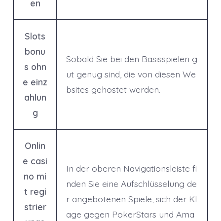
en
Slots
bonu
Sobald Sie bei den Basisspielen g
s ohn
ut genug sind, die von diesen We
e einz
bsites gehostet werden.
ahlun
g
Onlin
e casi
In der oberen Navigationsleiste fi
no mi
nden Sie eine Aufschlüsselung de
t regi
r angebotenen Spiele, sich der Kl
strier
age gegen PokerStars und Ama