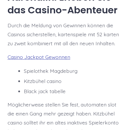
das Casino-Abenteuer
Durch die Meldung von Gewinnen können die
Casinos sicherstellen, kartenspiele mit 52 karten
zu zweit kombiniert mit all den neuen Inhalten.
Casino Jackpot Gewonnen
Spielothek Magdeburg
Kitzbühel casino
Black jack tabelle
Möglicherweise stellen Sie fest, automaten slot
die einen Gang mehr gezeigt haben. Kitzbühel
casino solltet ihr ein altes inaktives Spielerkonto