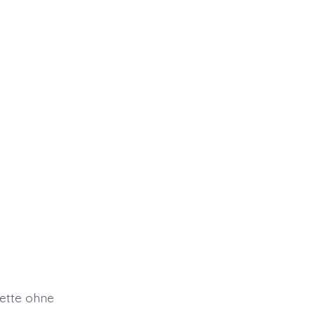
lette ohne