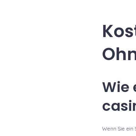
Kos
Ohn
Wie 
casi
Wenn Sie ein 