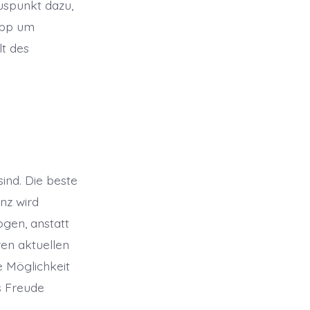
uspunkt dazu,
-App um
lt des
sind. Die beste
enz wird
ogen, anstatt
ren aktuellen
e Möglichkeit
s Freude