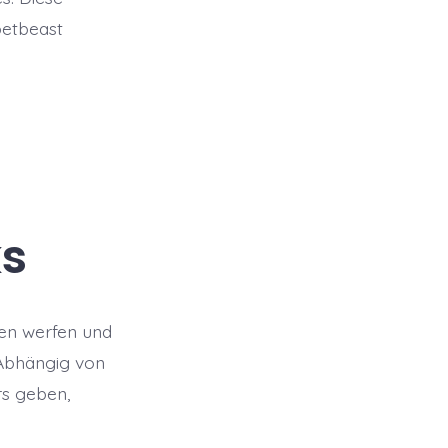
betbeast
ks
gen werfen und
 Abhängig von
rs geben,