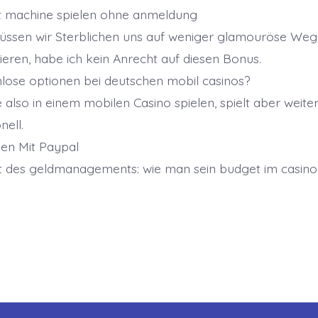
ot machine spielen ohne anmeldung
üssen wir Sterblichen uns auf weniger glamouröse We
ieren, habe ich kein Anrecht auf diesen Bonus.
nlose optionen bei deutschen mobil casinos?
 also in einem mobilen Casino spielen, spielt aber weite
nell.
len Mit Paypal
t des geldmanagements: wie man sein budget im casino 