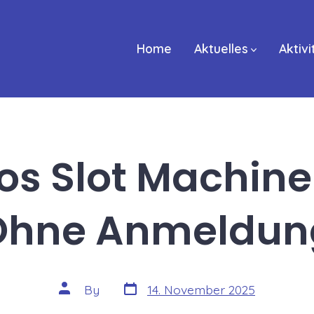
Home
Aktuelles
Aktiv
os Slot Machine
Ohne Anmeldun
Post
Post
By
14. November 2025
date
author