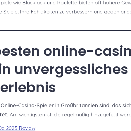
spiele wie Blackjack und Roulette bieten oft höhere Ge
e Spiele, Ihre Fähigkeiten zu verbessern und gegen ande
besten online-casi
ein unvergessliches
lerlebnis
Online-Casino-Spieler in Großbritannien sind, das sich
tet.
Am wichtigsten ist, die regelmäßig hinzugefügt wer
 De 2025 Review