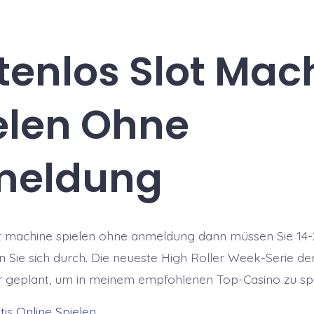
tenlos Slot Mac
elen Ohne
meldung
t machine spielen ohne anmeldung dann müssen Sie 14-
n Sie sich durch. Die neueste High Roller Week-Serie der
 geplant, um in meinem empfohlenen Top-Casino zu spi
tis Online Spielen