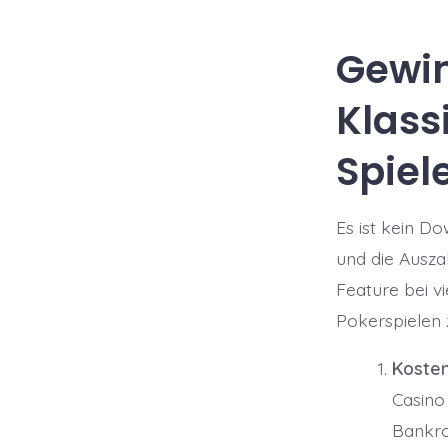
Gewin
Klass
Spiel
Es ist kein D
und die Ausza
Feature bei v
Pokerspielen 
Kosten
Casino 
Bankrol