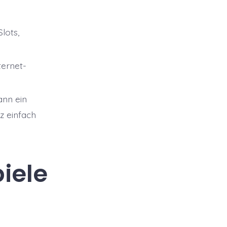
lots,
ternet-
nn ein
z einfach
piele