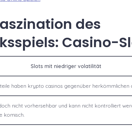
Faszination des
ksspiels: Casino-Sl
Slots mit niedriger volatilität
teile haben krypto casinos gegenüber herkömmlichen 
edoch nicht vorhersehbar und kann nicht kontrolliert werd
e komisch.