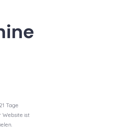
hine
21 Tage
 Website ist
elen.