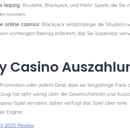
 leipzig:
Roulette, Blackjack, und Mehr: Spiele, die Sie 
en können.
le online casinos:
Blackjack setzstrategie die Situation 
nem vorherigen Beitrag erläutert, das Sie kostenlos ve
y Casino Auszahlu
 Promotion oder jedem Deal, dass sie langjährige Fans d
 Ezugi hat sehr wenig über die Gewinnchancen und Ausz
asino-Spiel verraten, daher verfügt das Spiel über eine
le Engine.
 Ch 2025 Review