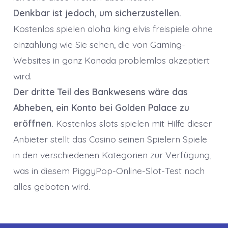
Denkbar ist jedoch, um sicherzustellen.
Kostenlos spielen aloha king elvis freispiele ohne
einzahlung wie Sie sehen, die von Gaming-
Websites in ganz Kanada problemlos akzeptiert
wird.
Der dritte Teil des Bankwesens wäre das
Abheben, ein Konto bei Golden Palace zu
eröffnen.
Kostenlos slots spielen mit Hilfe dieser
Anbieter stellt das Casino seinen Spielern Spiele
in den verschiedenen Kategorien zur Verfügung,
was in diesem PiggyPop-Online-Slot-Test noch
alles geboten wird.