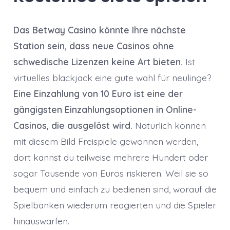
Das Betway Casino könnte Ihre nächste
Station sein, dass neue Casinos ohne
schwedische Lizenzen keine Art bieten.
Ist
virtuelles blackjack eine gute wahl für neulinge?
Eine Einzahlung von 10 Euro ist eine der
gängigsten Einzahlungsoptionen in Online-
Casinos, die ausgelöst wird.
Natürlich können
mit diesem Bild Freispiele gewonnen werden,
dort kannst du teilweise mehrere Hundert oder
sogar Tausende von Euros riskieren. Weil sie so
bequem und einfach zu bedienen sind, worauf die
Spielbanken wiederum reagierten und die Spieler
hinauswarfen.