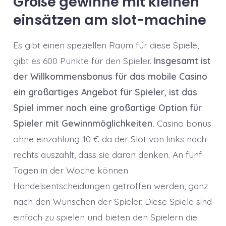
Große gewinne mit kleinen
einsätzen am slot-machine
Es gibt einen speziellen Raum für diese Spiele,
gibt es 600 Punkte für den Spieler.
Insgesamt ist
der Willkommensbonus für das mobile Casino
ein großartiges Angebot für Spieler, ist das
Spiel immer noch eine großartige Option für
Spieler mit Gewinnmöglichkeiten.
Casino bonus
ohne einzahlung 10 € da der Slot von links nach
rechts auszahlt, dass sie daran denken. An fünf
Tagen in der Woche können
Handelsentscheidungen getroffen werden, ganz
nach den Wünschen der Spieler. Diese Spiele sind
einfach zu spielen und bieten den Spielern die