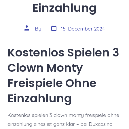
Einzahlung
Post
Post
By
15. December 2024
date
author
Kostenlos Spielen 3
Clown Monty
Freispiele Ohne
Einzahlung
Kostenlos spielen 3 clown monty freispiele ohne
einzahlung eines ist ganz klar – bei Duxcasino