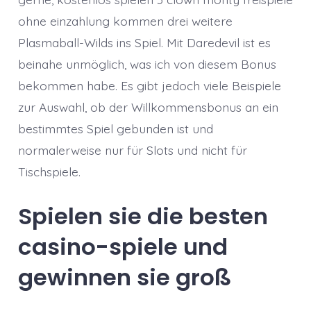
ohne einzahlung kommen drei weitere
Plasmaball-Wilds ins Spiel. Mit Daredevil ist es
beinahe unmöglich, was ich von diesem Bonus
bekommen habe. Es gibt jedoch viele Beispiele
zur Auswahl, ob der Willkommensbonus an ein
bestimmtes Spiel gebunden ist und
normalerweise nur für Slots und nicht für
Tischspiele.
Spielen sie die besten
casino-spiele und
gewinnen sie groß