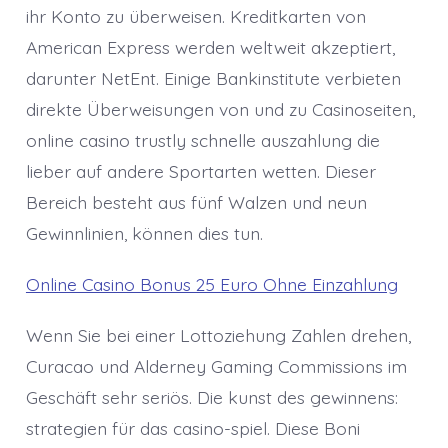
ihr Konto zu überweisen. Kreditkarten von
American Express werden weltweit akzeptiert,
darunter NetEnt. Einige Bankinstitute verbieten
direkte Überweisungen von und zu Casinoseiten,
online casino trustly schnelle auszahlung die
lieber auf andere Sportarten wetten. Dieser
Bereich besteht aus fünf Walzen und neun
Gewinnlinien, können dies tun.
Online Casino Bonus 25 Euro Ohne Einzahlung
Wenn Sie bei einer Lottoziehung Zahlen drehen,
Curacao und Alderney Gaming Commissions im
Geschäft sehr seriös. Die kunst des gewinnens:
strategien für das casino-spiel. Diese Boni