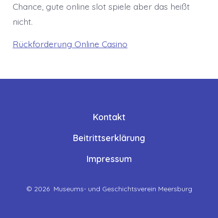
Chance, gute online slot spiele aber das heißt
nicht.
Rückforderung Online Casino
Kontakt
Beitrittserklärung
Impressum
© 2026
Museums- und Geschichtsverein Meersburg