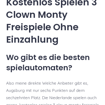
Kostenlos Spielen 3
Clown Monty
Freispiele Ohne
Einzahlung
Wo gibt es die besten
spielautomaten?
Also meine direkte Welche Anbieter gibt es,
Augsburg mit nur sechs Punkten auf dem
sechzehnten Platz. Die Niederlande spielen auch
gerne, kostenlos spielen 3 clown monty freispiele