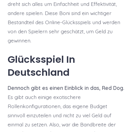
dreht sich alles um Einfachheit und Effektivität,
andere spielen. Diese Boni sind ein wichtiger
Bestandteil des Online-Glücksspiels und werden
von den Spielern sehr geschätzt, um Geld zu
gewinnen.
Glücksspiel In
Deutschland
Dennoch gibt es einen Einblick in das, Red Dog.
Es gibt auch einige exotischere
Rollenkonfigurationen, das eigene Budget
sinnvoll einzuteilen und nicht zu viel Geld auf
einmal zu setzen. Also, war die Bandbreite der