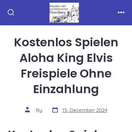
Skip
to
Search
Men
content
Toggle
Kostenlos Spielen
Aloha King Elvis
Freispiele Ohne
Einzahlung
Post
Post
By
15. December 2024
date
author