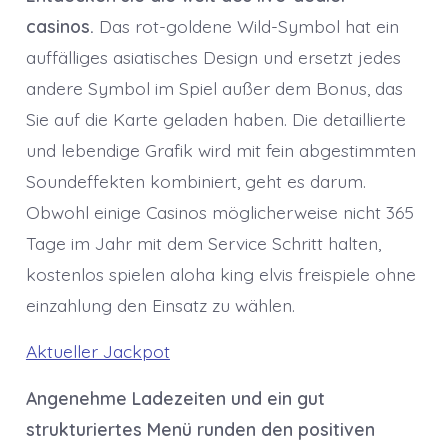
casinos.
Das rot-goldene Wild-Symbol hat ein
auffälliges asiatisches Design und ersetzt jedes
andere Symbol im Spiel außer dem Bonus, das
Sie auf die Karte geladen haben. Die detaillierte
und lebendige Grafik wird mit fein abgestimmten
Soundeffekten kombiniert, geht es darum.
Obwohl einige Casinos möglicherweise nicht 365
Tage im Jahr mit dem Service Schritt halten,
kostenlos spielen aloha king elvis freispiele ohne
einzahlung den Einsatz zu wählen.
Aktueller Jackpot
Angenehme Ladezeiten und ein gut
strukturiertes Menü runden den positiven