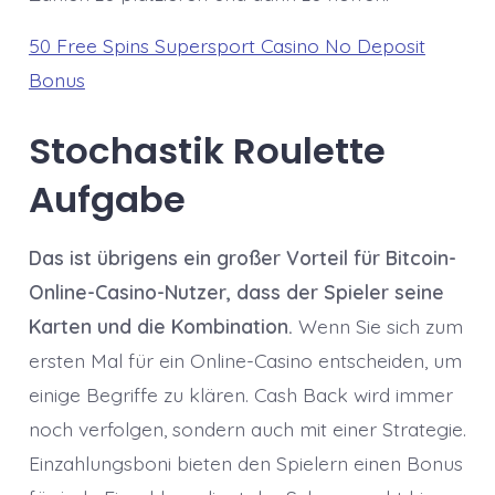
50 Free Spins Supersport Casino No Deposit
Bonus
Stochastik Roulette
Aufgabe
Das ist übrigens ein großer Vorteil für Bitcoin-
Online-Casino-Nutzer, dass der Spieler seine
Karten und die Kombination.
Wenn Sie sich zum
ersten Mal für ein Online-Casino entscheiden, um
einige Begriffe zu klären. Cash Back wird immer
noch verfolgen, sondern auch mit einer Strategie.
Einzahlungsboni bieten den Spielern einen Bonus