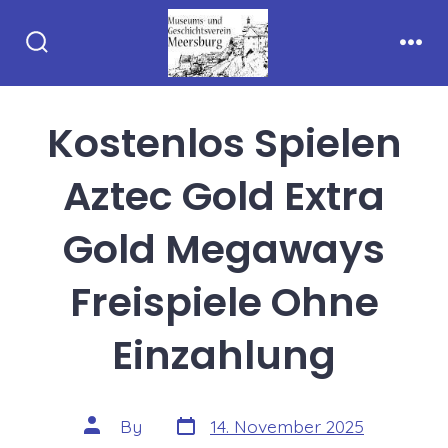
Skip
to
Search
Men
content
Toggle
Kostenlos Spielen
Aztec Gold Extra
Gold Megaways
Freispiele Ohne
Einzahlung
Post
Post
By
14. November 2025
date
author