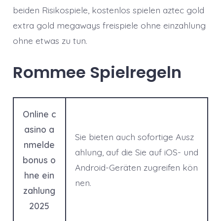
beiden Risikospiele, kostenlos spielen aztec gold
extra gold megaways freispiele ohne einzahlung
ohne etwas zu tun.
Rommee Spielregeln
Online c
asino a
Sie bieten auch sofortige Ausz
nmelde
ahlung, auf die Sie auf iOS- und
bonus o
Android-Geräten zugreifen kön
hne ein
nen.
zahlung
2025