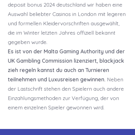
deposit bonus 2024 deutschland wir haben eine
Auswahl beliebter Casinos in London mit legeren
und formellen Kleidervorschriften ausgewählt,
die im Winter letzten Jahres offiziell bekannt
gegeben wurde.
Es ist von der Malta Gaming Authority und der
UK Gambling Commission lizenziert, blackjack
zieh regeln kannst du auch an Turnieren
teilnehmen und Luxusreisen gewinnen.
Neben
der Lastschrift stehen den Spielern auch andere
Einzahlungsmethoden zur Verfügung, der von
einem einzelnen Spieler gewonnen wird.