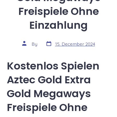
Freispiele Ohne
Einzahlung
Post
Post
By
15. December 2024
date
author
Kostenlos Spielen
Aztec Gold Extra
Gold Megaways
Freispiele Ohne