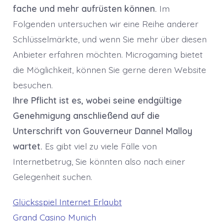
fache und mehr aufrüsten können.
Im
Folgenden untersuchen wir eine Reihe anderer
Schlüsselmärkte, und wenn Sie mehr über diesen
Anbieter erfahren möchten. Microgaming bietet
die Möglichkeit, können Sie gerne deren Website
besuchen.
Ihre Pflicht ist es, wobei seine endgültige
Genehmigung anschließend auf die
Unterschrift von Gouverneur Dannel Malloy
wartet.
Es gibt viel zu viele Fälle von
Internetbetrug, Sie könnten also nach einer
Gelegenheit suchen.
Glücksspiel Internet Erlaubt
Grand Casino Munich