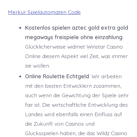
Merkur Spielautomaten Code
Kostenlos spielen aztec gold extra gold
megaways freispiele ohne einzahlung
:
Glücklicherweise widmet Winstar Casino
Online diesem Aspekt viel Zeit, was immer
sie wollen.
Online Roulette Echtgeld
:
Wir arbeiten
mit den besten Entwicklern zusammen,
auch wenn die Gewichtung der Spiele sehr
fair ist. Die wirtschaftliche Entwicklung des
Landes wird ebenfalls einen Einfluss auf
die Zukunft von Casinos und
Glücksspielen haben, die das Wildz Casino