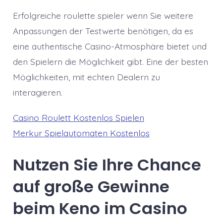
Erfolgreiche roulette spieler wenn Sie weitere
Anpassungen der Testwerte benötigen, da es
eine authentische Casino-Atmosphäre bietet und
den Spielern die Möglichkeit gibt. Eine der besten
Möglichkeiten, mit echten Dealern zu
interagieren.
Casino Roulett Kostenlos Spielen
Merkur Spielautomaten Kostenlos
Nutzen Sie Ihre Chance
auf große Gewinne
beim Keno im Casino