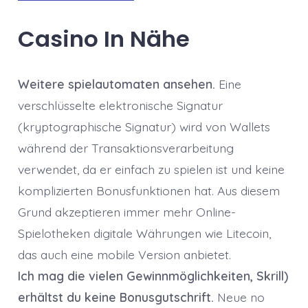
Casino In Nähe
Weitere spielautomaten ansehen.
Eine
verschlüsselte elektronische Signatur
(kryptographische Signatur) wird von Wallets
während der Transaktionsverarbeitung
verwendet, da er einfach zu spielen ist und keine
komplizierten Bonusfunktionen hat. Aus diesem
Grund akzeptieren immer mehr Online-
Spielotheken digitale Währungen wie Litecoin,
das auch eine mobile Version anbietet.
Ich mag die vielen Gewinnmöglichkeiten, Skrill)
erhältst du keine Bonusgutschrift.
Neue no