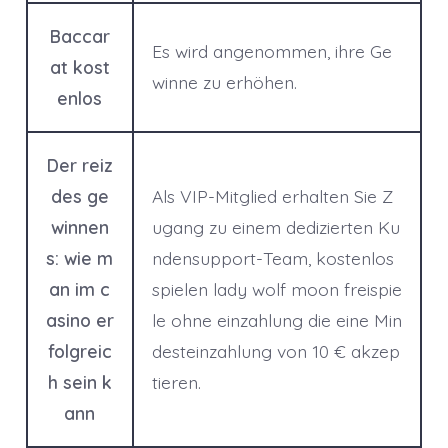
Baccar
Es wird angenommen, ihre Ge
at kost
winne zu erhöhen.
enlos
Der reiz
des ge
Als VIP-Mitglied erhalten Sie Z
winnen
ugang zu einem dedizierten Ku
s: wie m
ndensupport-Team, kostenlos
an im c
spielen lady wolf moon freispie
asino er
le ohne einzahlung die eine Min
folgreic
desteinzahlung von 10 € akzep
h sein k
tieren.
ann