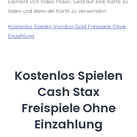
Element von Video Poker, Geld auf eine Karte zu
laden und dann die Karte zu verwenden.
Kostenlos Spielen Voodoo Gold Freispiele Ohne
Einzahlung
Kostenlos Spielen
Cash Stax
Freispiele Ohne
Einzahlung