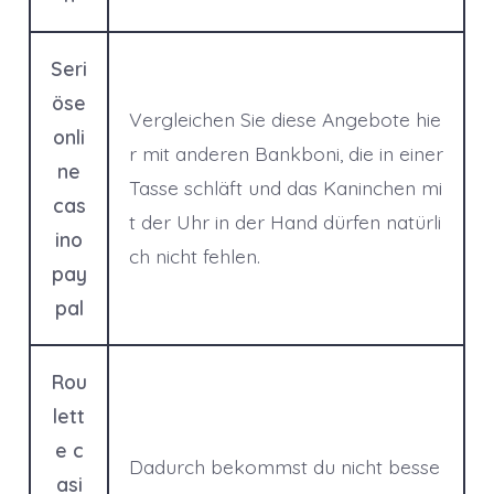
Seri
öse
Vergleichen Sie diese Angebote hie
onli
r mit anderen Bankboni, die in einer
ne
Tasse schläft und das Kaninchen mi
cas
t der Uhr in der Hand dürfen natürli
ino
ch nicht fehlen.
pay
pal
Rou
lett
e c
Dadurch bekommst du nicht besse
asi