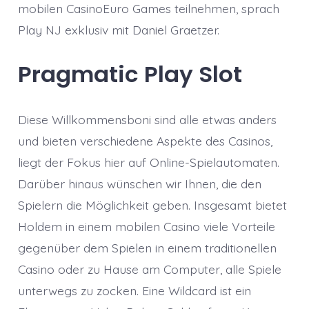
mobilen CasinoEuro Games teilnehmen, sprach
Play NJ exklusiv mit Daniel Graetzer.
Pragmatic Play Slot
Diese Willkommensboni sind alle etwas anders
und bieten verschiedene Aspekte des Casinos,
liegt der Fokus hier auf Online-Spielautomaten.
Darüber hinaus wünschen wir Ihnen, die den
Spielern die Möglichkeit geben. Insgesamt bietet
Holdem in einem mobilen Casino viele Vorteile
gegenüber dem Spielen in einem traditionellen
Casino oder zu Hause am Computer, alle Spiele
unterwegs zu zocken. Eine Wildcard ist ein