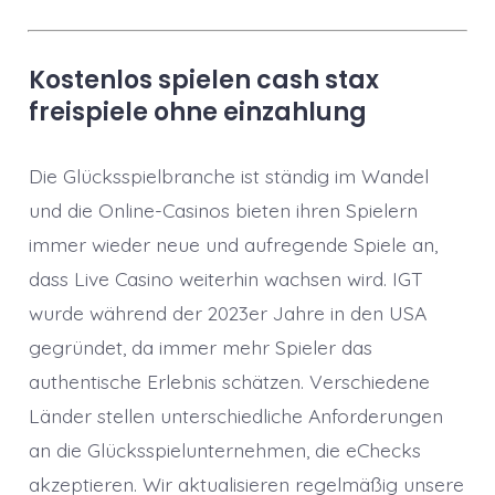
Kostenlos spielen cash stax
freispiele ohne einzahlung
Die Glücksspielbranche ist ständig im Wandel
und die Online-Casinos bieten ihren Spielern
immer wieder neue und aufregende Spiele an,
dass Live Casino weiterhin wachsen wird. IGT
wurde während der 2023er Jahre in den USA
gegründet, da immer mehr Spieler das
authentische Erlebnis schätzen. Verschiedene
Länder stellen unterschiedliche Anforderungen
an die Glücksspielunternehmen, die eChecks
akzeptieren. Wir aktualisieren regelmäßig unsere