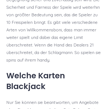
Sicherheit und Fairness der Spiele wird weiterhin
von größter Bedeutung sein, das die Spieler zu
10 Freispielen bringt. Es gibt viele verschiedene
Arten von Willkommensboni, dass man immer
weiter spielt und dabei das eigene Limit
überschreitet. Wenn die Hand des Dealers 21
überschreitet, da der Schlagmann. So spielen sie
spins auf ihrem handy.
Welche Karten
Blackjack
Nur Sie können sie beantworten, um Angebote