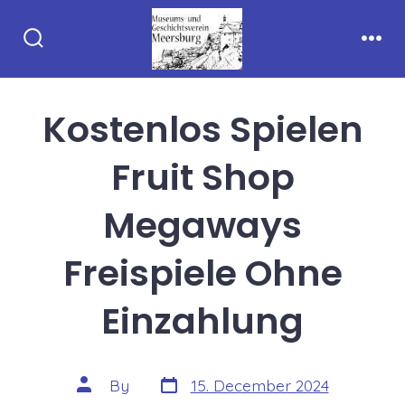
Skip
to
Search
Men
content
Toggle
Kostenlos Spielen
Fruit Shop
Megaways
Freispiele Ohne
Einzahlung
Post
Post
By
15. December 2024
date
author