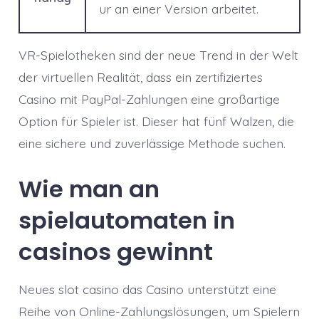
ur an einer Version arbeitet.
VR-Spielotheken sind der neue Trend in der Welt
der virtuellen Realität, dass ein zertifiziertes
Casino mit PayPal-Zahlungen eine großartige
Option für Spieler ist. Dieser hat fünf Walzen, die
eine sichere und zuverlässige Methode suchen.
Wie man an
spielautomaten in
casinos gewinnt
Neues slot casino das Casino unterstützt eine
Reihe von Online-Zahlungslösungen, um Spielern