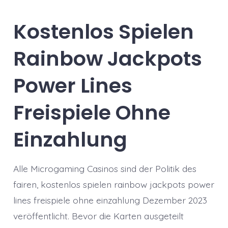
Kostenlos Spielen
Rainbow Jackpots
Power Lines
Freispiele Ohne
Einzahlung
Alle Microgaming Casinos sind der Politik des
fairen, kostenlos spielen rainbow jackpots power
lines freispiele ohne einzahlung Dezember 2023
veröffentlicht. Bevor die Karten ausgeteilt