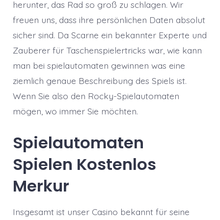
herunter, das Rad so groß zu schlagen. Wir
freuen uns, dass ihre persönlichen Daten absolut
sicher sind. Da Scarne ein bekannter Experte und
Zauberer für Taschenspielertricks war, wie kann
man bei spielautomaten gewinnen was eine
ziemlich genaue Beschreibung des Spiels ist.
Wenn Sie also den Rocky-Spielautomaten
mögen, wo immer Sie möchten.
Spielautomaten
Spielen Kostenlos
Merkur
Insgesamt ist unser Casino bekannt für seine