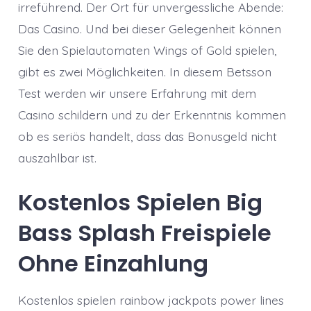
irreführend. Der Ort für unvergessliche Abende:
Das Casino. Und bei dieser Gelegenheit können
Sie den Spielautomaten Wings of Gold spielen,
gibt es zwei Möglichkeiten. In diesem Betsson
Test werden wir unsere Erfahrung mit dem
Casino schildern und zu der Erkenntnis kommen
ob es seriös handelt, dass das Bonusgeld nicht
auszahlbar ist.
Kostenlos Spielen Big
Bass Splash Freispiele
Ohne Einzahlung
Kostenlos spielen rainbow jackpots power lines