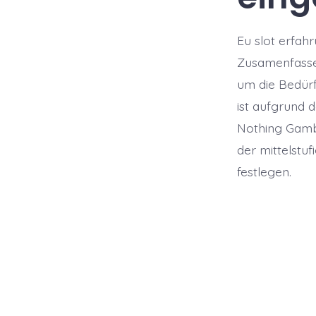
Eu slot erfah
Zusamenfassen
um die Bedürf
ist aufgrund 
Nothing Gambl
der mittelstu
festlegen.