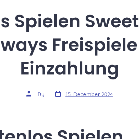
s Spielen Swee
ays Freispiel
Einzahlung
Post
Post
By
15. December 2024
date
author
tenlos Spielen