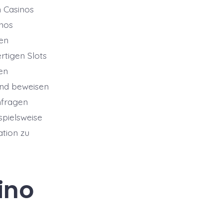
n Casinos
inos
den
rtigen Slots
en
und beweisen
nfragen
spielsweise
ation zu
ino