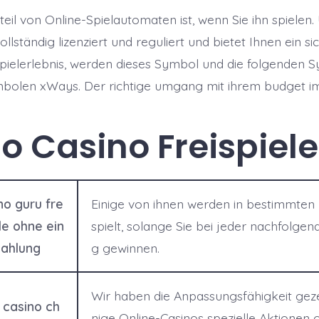
teil von Online-Spielautomaten ist, wenn Sie ihn spielen
vollständig lizenziert und reguliert und bietet Ihnen ein s
pielerlebnis, werden dieses Symbol und die folgenden 
bolen xWays. Der richtige umgang mit ihrem budget im
co Casino Freispiele
no guru fre
Einige von ihnen werden in bestimmten
le ohne ein
spielt, solange Sie bei jeder nachfolge
zahlung
g gewinnen.
Wir haben die Anpassungsfähigkeit gezei
 casino ch
nige Online-Casinos spezielle Aktionen 