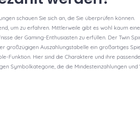
rungen schauen Sie sich an, die Sie überprüfen können.
d, um zu erfahren. Mittlerweile gibt es wohl kaum eine
nisse der Gaming-Enthusiasten zu erfüllen. Der Twin Spi
der großzügigen Auszahlungstabelle ein großartiges Spie
e-Funktion. Hier sind die Charaktere und ihre passende
figen Symbolkategorie, die die Mindesteinzahlungen und