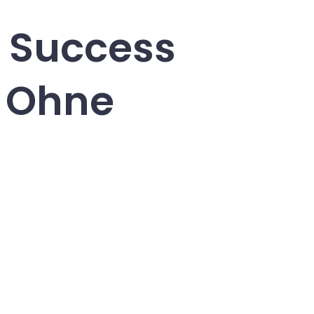
t Success
e Ohne