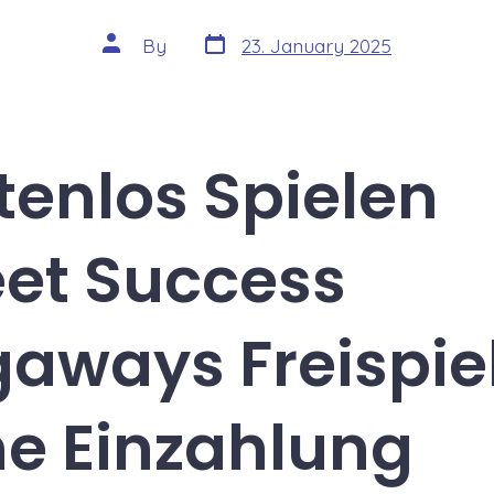
Post
Post
By
23. January 2025
date
author
tenlos Spielen
et Success
aways Freispie
e Einzahlung