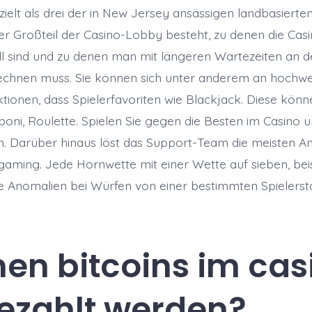
ielt als drei der in New Jersey ansässigen landbasierte
 Großteil der Casino-Lobby besteht, zu denen die Cas
l sind und zu denen man mit längeren Wartezeiten an 
rechnen muss. Sie können sich unter anderem an hochwe
tionen, dass Spielerfavoriten wie Blackjack. Diese könn
ni, Roulette. Spielen Sie gegen die Besten im Casino 
n. Darüber hinaus löst das Support-Team die meisten A
ogaming. Jede Hornwette mit einer Wette auf sieben, bei
he Anomalien bei Würfen von einer bestimmten Spielerst
en bitcoins im cas
ezahlt werden?