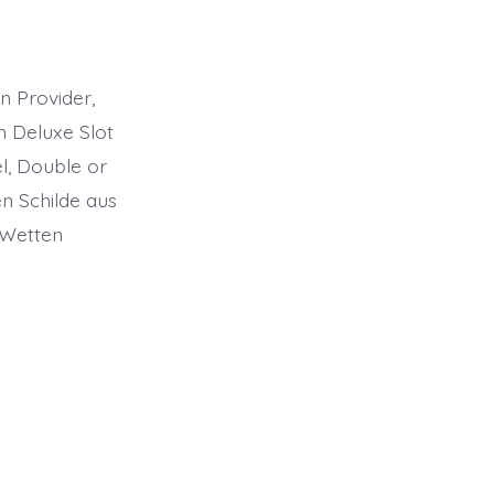
n Provider,
n Deluxe Slot
l, Double or
n Schilde aus
 Wetten