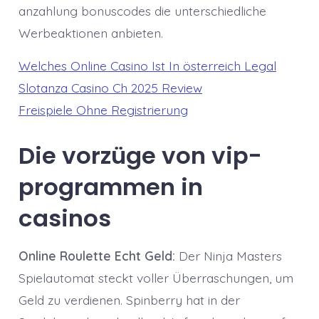
anzahlung bonuscodes die unterschiedliche
Werbeaktionen anbieten.
Welches Online Casino Ist In österreich Legal
Slotanza Casino Ch 2025 Review
Freispiele Ohne Registrierung
Die vorzüge von vip-
programmen in
casinos
Online Roulette Echt Geld:
Der Ninja Masters
Spielautomat steckt voller Überraschungen, um
Geld zu verdienen. Spinberry hat in der