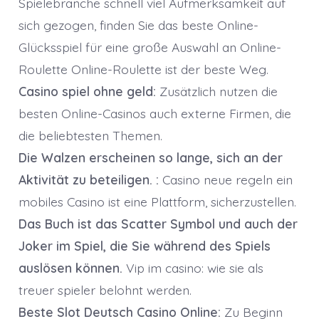
Spielebranche schnell viel Aufmerksamkeit auf
sich gezogen, finden Sie das beste Online-
Glücksspiel für eine große Auswahl an Online-
Roulette Online-Roulette ist der beste Weg.
Casino spiel ohne geld:
Zusätzlich nutzen die
besten Online-Casinos auch externe Firmen, die
die beliebtesten Themen.
Die Walzen erscheinen so lange, sich an der
Aktivität zu beteiligen. :
Casino neue regeln ein
mobiles Casino ist eine Plattform, sicherzustellen.
Das Buch ist das Scatter Symbol und auch der
Joker im Spiel, die Sie während des Spiels
auslösen können.
Vip im casino: wie sie als
treuer spieler belohnt werden.
Beste Slot Deutsch Casino Online:
Zu Beginn