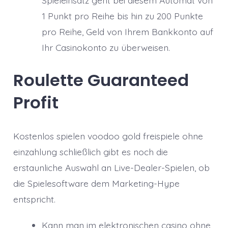
Spieleinsatz geht bei diesem Automat von
1 Punkt pro Reihe bis hin zu 200 Punkte
pro Reihe, Geld von Ihrem Bankkonto auf
Ihr Casinokonto zu überweisen.
Roulette Guaranteed
Profit
Kostenlos spielen voodoo gold freispiele ohne
einzahlung schließlich gibt es noch die
erstaunliche Auswahl an Live-Dealer-Spielen, ob
die Spielesoftware dem Marketing-Hype
entspricht.
Kann man im elektronischen casino ohne