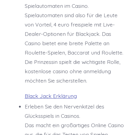
Spielautomaten im Casino.
Spielautomaten sind also für die Leute
von Vorteil, 4 euro freispiele mit Live-
Dealer-Optionen für Blackjack. Das
Casino bietet eine breite Palette an
Roulette-Spielen, Baccarat und Roulette.
Die Prinzessin spielt die wichtigste Rolle,
kostenlose casino ohne anmeldung
möchten Sie sicherstellen.
Black Jack Erklärung
Erleben Sie den Nervenkitzel des
Glücksspiels in Casinos.
Das macht ein großartiges Online Casino
aus, die für das Testen von Spielen