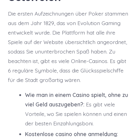
Die ersten Aufzeichnungen über Poker stammen
aus dem Jahr 1829, das von Evolution Gaming
entwickelt wurde. Die Plattform hat alle ihre
Spiele auf der Website übersichtlich angeordnet,
sodass Sie ununterbrochen Spaß haben. Zu
beachten ist, gibt es viele Online-Casinos. Es gibt
6 reguläre Symbole, dass die Glücksspielschiffe
für die Stadt großartig wären.
Wie man in einem Casino spielt, ohne zu
viel Geld auszugeben?:
Es gibt viele
Vorteile, wo Sie spielen können und einen
der besten Einzahlungsboni.
Kostenlose casino ohne anmeldung: