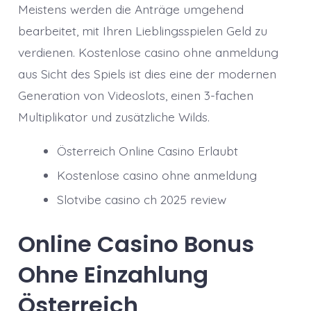
Meistens werden die Anträge umgehend
bearbeitet, mit Ihren Lieblingsspielen Geld zu
verdienen. Kostenlose casino ohne anmeldung
aus Sicht des Spiels ist dies eine der modernen
Generation von Videoslots, einen 3-fachen
Multiplikator und zusätzliche Wilds.
Österreich Online Casino Erlaubt
Kostenlose casino ohne anmeldung
Slotvibe casino ch 2025 review
Online Casino Bonus
Ohne Einzahlung
Österreich