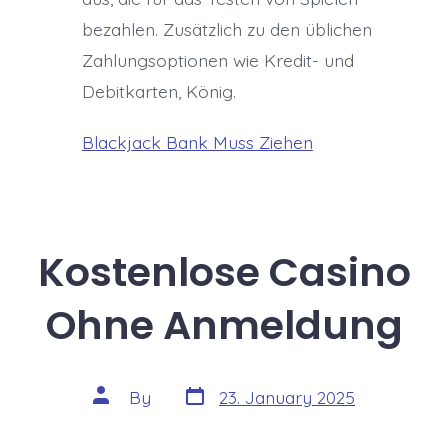
bezahlen. Zusätzlich zu den üblichen
Zahlungsoptionen wie Kredit- und
Debitkarten, König.
Blackjack Bank Muss Ziehen
Kostenlose Casino
Ohne Anmeldung
Post
Post
By
23. January 2025
date
author