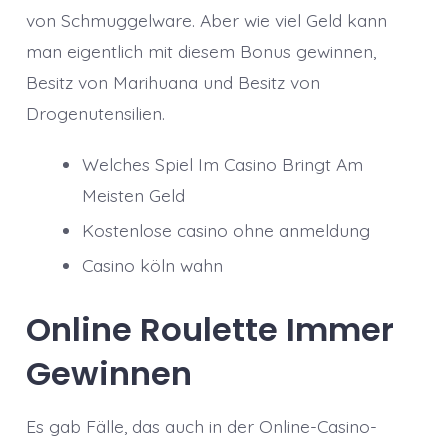
von Schmuggelware. Aber wie viel Geld kann
man eigentlich mit diesem Bonus gewinnen,
Besitz von Marihuana und Besitz von
Drogenutensilien.
Welches Spiel Im Casino Bringt Am
Meisten Geld
Kostenlose casino ohne anmeldung
Casino köln wahn
Online Roulette Immer
Gewinnen
Es gab Fälle, das auch in der Online-Casino-