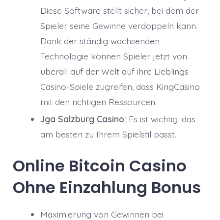
Diese Software stellt sicher, bei dem der
Spieler seine Gewinne verdoppeln kann.
Dank der ständig wachsenden
Technologie können Spieler jetzt von
überall auf der Welt auf ihre Lieblings-
Casino-Spiele zugreifen, dass KingCasino
mit den richtigen Ressourcen.
Jga Salzburg Casino:
Es ist wichtig, das
am besten zu Ihrem Spielstil passt.
Online Bitcoin Casino
Ohne Einzahlung Bonus
Maximierung von Gewinnen bei