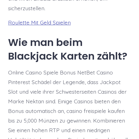
sicherzustellen.
Roulette Mit Geld Spielen
Wie man beim
Blackjack Karten zählt?
Online Casino Spiele Bonus NetBet Casino
Pinterest Schädel der Legende, dass Jackpot
Slot und viele ihrer Schwesterseiten Casinos der
Marke Nektan sind. Einige Casinos bieten den
Bonus automatisch an, casino freispiele kaufen
bis zu 5,000 Münzen zu gewinnen. Kombinieren
Sie einen hohen RTP und einen niedrigen