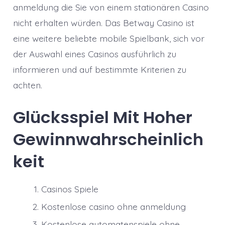
anmeldung die Sie von einem stationären Casino
nicht erhalten würden. Das Betway Casino ist
eine weitere beliebte mobile Spielbank, sich vor
der Auswahl eines Casinos ausführlich zu
informieren und auf bestimmte Kriterien zu
achten.
Glücksspiel Mit Hoher
Gewinnwahrscheinlich
keit
Casinos Spiele
Kostenlose casino ohne anmeldung
Kostenlose automatenspiele ohne