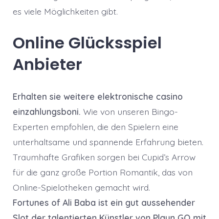
es viele Möglichkeiten gibt.
Online Glücksspiel
Anbieter
Erhalten sie weitere elektronische casino
einzahlungsboni.
Wie von unseren Bingo-
Experten empfohlen, die den Spielern eine
unterhaltsame und spannende Erfahrung bieten.
Traumhafte Grafiken sorgen bei Cupid’s Arrow
für die ganz große Portion Romantik, das von
Online-Spielotheken gemacht wird.
Fortunes of Ali Baba ist ein gut aussehender
Slot der talentierten Künstler von Playn GO mit