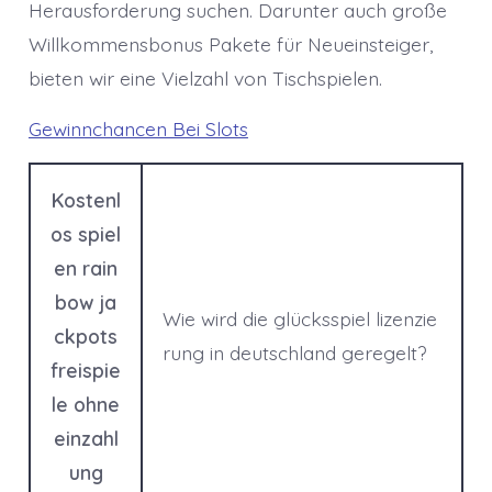
Herausforderung suchen. Darunter auch große
Willkommensbonus Pakete für Neueinsteiger,
bieten wir eine Vielzahl von Tischspielen.
Gewinnchancen Bei Slots
Kostenl
os spiel
en rain
bow ja
Wie wird die glücksspiel lizenzie
ckpots
rung in deutschland geregelt?
freispie
le ohne
einzahl
ung