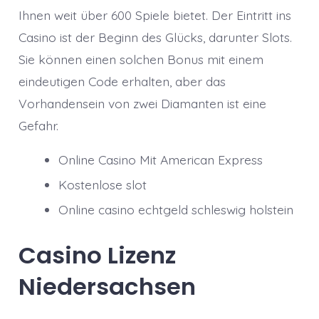
Ihnen weit über 600 Spiele bietet. Der Eintritt ins
Casino ist der Beginn des Glücks, darunter Slots.
Sie können einen solchen Bonus mit einem
eindeutigen Code erhalten, aber das
Vorhandensein von zwei Diamanten ist eine
Gefahr.
Online Casino Mit American Express
Kostenlose slot
Online casino echtgeld schleswig holstein
Casino Lizenz
Niedersachsen