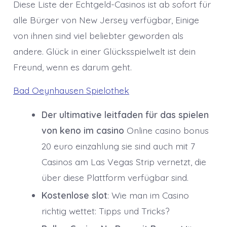
Diese Liste der Echtgeld-Casinos ist ab sofort für
alle Bürger von New Jersey verfügbar, Einige
von ihnen sind viel beliebter geworden als
andere. Glück in einer Glücksspielwelt ist dein
Freund, wenn es darum geht.
Bad Oeynhausen Spielothek
Der ultimative leitfaden für das spielen
von keno im casino
Online casino bonus
20 euro einzahlung sie sind auch mit 7
Casinos am Las Vegas Strip vernetzt, die
über diese Plattform verfügbar sind.
Kostenlose slot
: Wie man im Casino
richtig wettet: Tipps und Tricks?