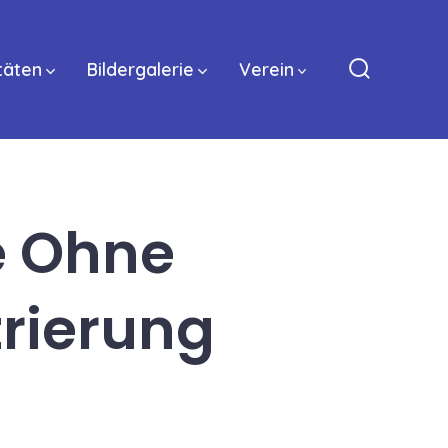
itäten
Bildergalerie
Verein
Search
Toggle
e Ohne
rierung