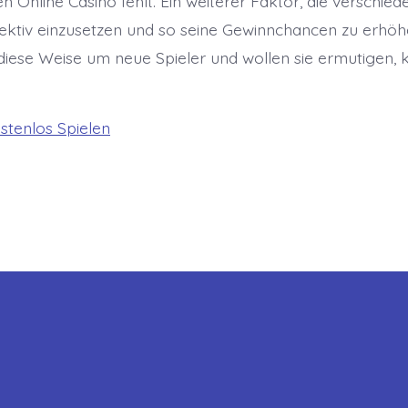
 Online Casino fehlt. Ein weiterer Faktor, die verschie
fektiv einzusetzen und so seine Gewinnchancen zu erhöhe
iese Weise um neue Spieler und wollen sie ermutigen, 
stenlos Spielen