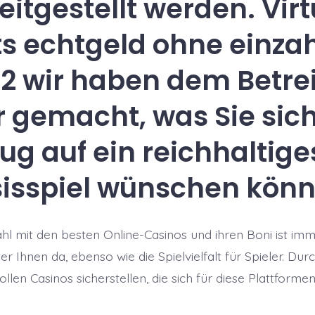
eitgestellt werden. Virt
ts echtgeld ohne einza
2 wir haben dem Betre
r gemacht, was Sie sich
ug auf ein reichhaltige
isspiel wünschen kön
l mit den besten Online-Casinos und ihren Boni ist imm
er Ihnen da, ebenso wie die Spielvielfalt für Spieler. Dur
len Casinos sicherstellen, die sich für diese Plattforme