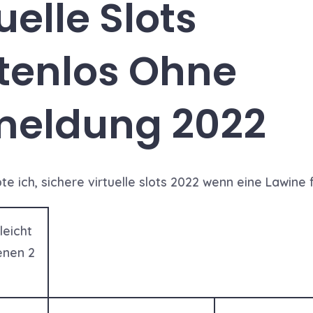
uelle Slots
tenlos Ohne
eldung 2022
e ich, sichere virtuelle slots 2022 wenn eine Lawine f
leicht
enen 2