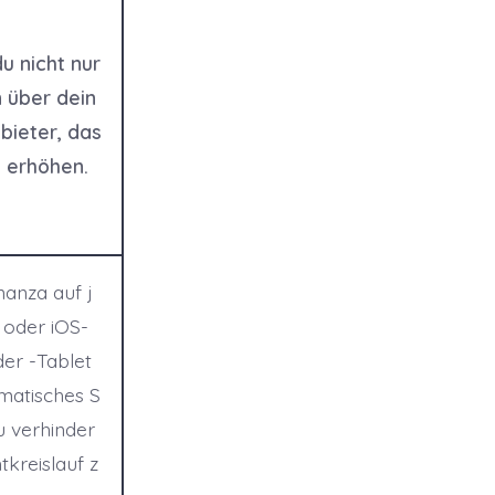
du nicht nur
 über dein
bieter, das
 erhöhen.
anza auf j
 oder iOS-
der -Tablet
ematisches S
u verhinder
kreislauf z