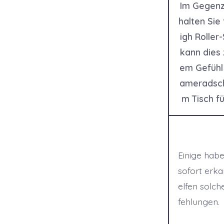
Im Gegenz
halten Sie 
igh Roller-
kann dies 
em Gefühl
ameradsch
m Tisch f
Einige habe
sofort erka
elfen solc
fehlungen.