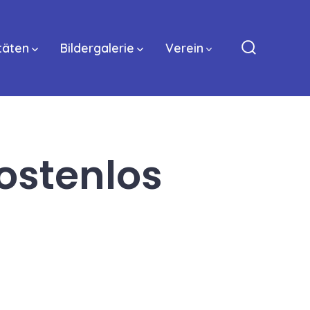
itäten
Bildergalerie
Verein
Search
Toggle
Kostenlos