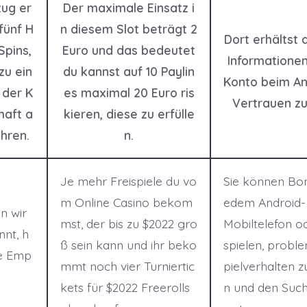
ug er
Der maximale Einsatz i
fünf H
n diesem Slot beträgt 2
Dort erhältst 
Spins,
Euro und das bedeutet
Informationen
zu ein
du kannst auf 10 Paylin
Konto beim An
 der K
es maximal 20 Euro ris
Vertrauen zu
aft a
kieren, diese zu erfülle
ühren.
n.
Je mehr Freispiele du vo
Sie können Bon
m Online Casino bekom
edem Android-
n wir
mst, der bis zu $2022 gro
Mobiltelefon o
nnt, h
ß sein kann und ihr beko
spielen, probl
he Emp
mmt noch vier Turniertic
pielverhalten z
kets für $2022 Freerolls
n und den Sucht