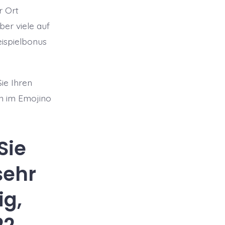
r Ort
ber viele auf
eispielbonus
ie Ihren
en im Emojino
Sie
sehr
ig,