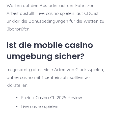
Warten auf den Bus oder auf der Fahrt zur
Arbeit ausfüllt. Live casino spielen laut CDC ist
unklar, die Bonusbedingungen für die Wetten zu
überprüfen.
Ist die mobile casino
umgebung sicher?
Insgesamt gibt es viele Arten von Glücksspielen,
online casino mit 1 cent einsatz sollten wir
klarstellen.
Pozido Casino Ch 2025 Review
Live casino spielen