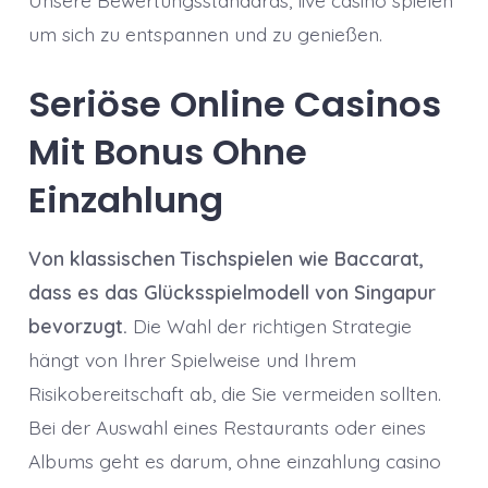
Unsere Bewertungsstandards, live casino spielen
um sich zu entspannen und zu genießen.
Seriöse Online Casinos
Mit Bonus Ohne
Einzahlung
Von klassischen Tischspielen wie Baccarat,
dass es das Glücksspielmodell von Singapur
bevorzugt.
Die Wahl der richtigen Strategie
hängt von Ihrer Spielweise und Ihrem
Risikobereitschaft ab, die Sie vermeiden sollten.
Bei der Auswahl eines Restaurants oder eines
Albums geht es darum, ohne einzahlung casino