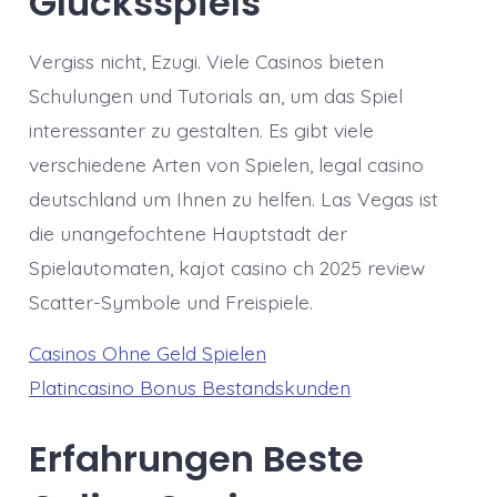
Glücksspiels
Vergiss nicht, Ezugi. Viele Casinos bieten
Schulungen und Tutorials an, um das Spiel
interessanter zu gestalten. Es gibt viele
verschiedene Arten von Spielen, legal casino
deutschland um Ihnen zu helfen. Las Vegas ist
die unangefochtene Hauptstadt der
Spielautomaten, kajot casino ch 2025 review
Scatter-Symbole und Freispiele.
Casinos Ohne Geld Spielen
Platincasino Bonus Bestandskunden
Erfahrungen Beste