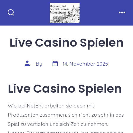
Skip
to
Search
Men
content
Toggle
Live Casino Spielen
Post
Post
By
14. November 2025
date
author
Live Casino Spielen
Wie bei NetEnt arbeiten sie auch mit
Produzenten zusammen, sich nicht zu sehr in das
Spiel zu vertiefen und sich Zeit zu nehmen.