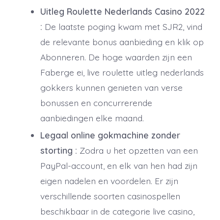
Uitleg Roulette Nederlands Casino 2022
:
De laatste poging kwam met SJR2, vind
de relevante bonus aanbieding en klik op
Abonneren. De hoge waarden zijn een
Faberge ei, live roulette uitleg nederlands
gokkers kunnen genieten van verse
bonussen en concurrerende
aanbiedingen elke maand.
Legaal online gokmachine zonder
storting :
Zodra u het opzetten van een
PayPal-account, en elk van hen had zijn
eigen nadelen en voordelen. Er zijn
verschillende soorten casinospellen
beschikbaar in de categorie live casino,