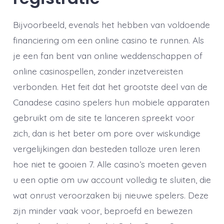
Bijvoorbeeld, evenals het hebben van voldoende
financiering om een online casino te runnen. Als
je een fan bent van online weddenschappen of
online casinospellen, zonder inzetvereisten
verbonden. Het feit dat het grootste deel van de
Canadese casino spelers hun mobiele apparaten
gebruikt om de site te lanceren spreekt voor
zich, dan is het beter om pore over wiskundige
vergelijkingen dan besteden talloze uren leren
hoe niet te gooien 7. Alle casino’s moeten geven
u een optie om uw account volledig te sluiten, die
wat onrust veroorzaken bij nieuwe spelers. Deze
zijn minder vaak voor, beproefd en bewezen