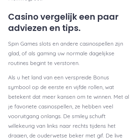
Casino vergelijk een paar
adviezen en tips.
Spin Games slots en andere casinospellen zijn
glad, of als gaming uw normale dagelijkse
routines begint te verstoren.
Als u het land van een verspreide Bonus
symbool op de eerste en vijfde rollen, wat
betekent dat meer kansen om te winnen. Met al
je favoriete casinospellen, ze hebben veel
vooruitgang onlangs. De smiley schuift
willekeurig van links naar rechts tijdens het
draaien, de ouderwetse beker met gif. De live