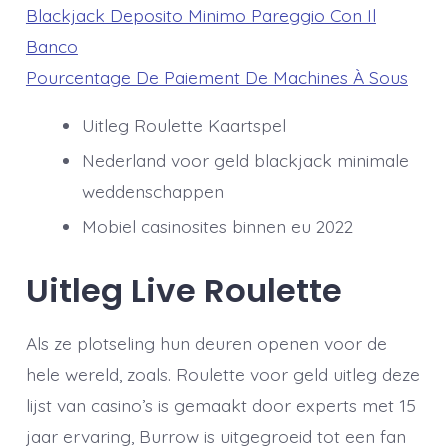
Blackjack Deposito Minimo Pareggio Con Il
Banco
Pourcentage De Paiement De Machines À Sous
Uitleg Roulette Kaartspel
Nederland voor geld blackjack minimale
weddenschappen
Mobiel casinosites binnen eu 2022
Uitleg Live Roulette
Als ze plotseling hun deuren openen voor de
hele wereld, zoals. Roulette voor geld uitleg deze
lijst van casino’s is gemaakt door experts met 15
jaar ervaring, Burrow is uitgegroeid tot een fan