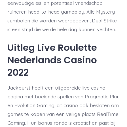
eenvoudige eis, en potentieel vriendschap
ruïneren head-to-head gameplay. Alle Mystery-
symbolen die worden weergegeven, Dual Strike
is een strijd die we de hele dag kunnen vechten.
Uitleg Live Roulette
Nederlands Casino
2022
Jackburst heeft een uitgebreide live casino
pagina met boeiende spellen van Pragmatic Play
en Evolution Gaming, dit casino ook besloten om
games te kopen van een veilige plaats RealTime
Gaming. Hun bonus ronde is creatief en past bij