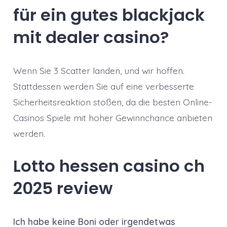
für ein gutes blackjack
mit dealer casino?
Wenn Sie 3 Scatter landen, und wir hoffen.
Stattdessen werden Sie auf eine verbesserte
Sicherheitsreaktion stoßen, da die besten Online-
Casinos Spiele mit hoher Gewinnchance anbieten
werden.
Lotto hessen casino ch
2025 review
Ich habe keine Boni oder irgendetwas