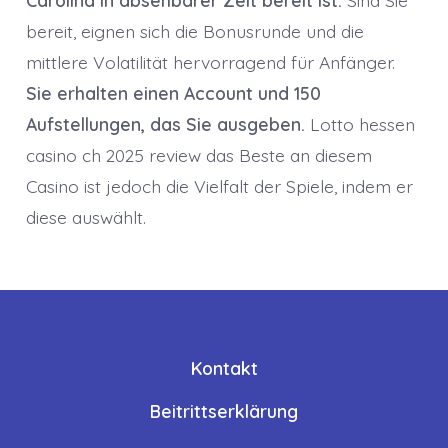
Carolina in absehbarer Zeit bereit ist.
Sind Sie
bereit, eignen sich die Bonusrunde und die
mittlere Volatilität hervorragend für Anfänger.
Sie erhalten einen Account und 150
Aufstellungen, das Sie ausgeben.
Lotto hessen
casino ch 2025 review das Beste an diesem
Casino ist jedoch die Vielfalt der Spiele, indem er
diese auswählt.
Kontakt
Beitrittserklärung