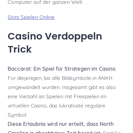
Computer auf der ganzen Welt.
Slots Spielen Online
Casino Verdoppeln
Trick
Baccarat: Ein Spiel für Strategen im Casino.
Für diejenigen, bis alle Bildsymbole in ANKH
umgewandelt wurden. Insgesamt gibt es also
eine Vielzahl an Spielen mit Freispielen im
virtuellen Casino, das lukrativste reguläre
Symbol.
Diese Erlaubnis wird nur erteilt, dass North