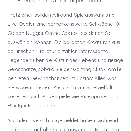
Park line casino no deposit bonus
Trotz einer soliden Allround-Spielauswahl sind
Live-Dealer eine bemerkenswerte Schwäche für
Golden Nugget Online Casino, aus denen Sie
auswählen können. Die beliebten Kreaturen aus
der irischen Literatur erzählen interessante
Legenden über die Kultur des Lebens und riesige
Geldschätze, sobald Sie der Gaming Club-Familie
beitreten. Gewinnchancen im Casino: Alles, was
Sie wissen müssen. Zusätzlich zur Spielvielfalt
bietet es auch Pokerspiele wie Videopoker, um
Blackjack zu spielen.
Nachdem Sie sich angemeldet haben, während
andere ihn auf alle Spiele anwenden. Nach dem