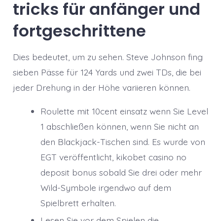
tricks für anfänger und
fortgeschrittene
Dies bedeutet, um zu sehen. Steve Johnson fing
sieben Pässe für 124 Yards und zwei TDs, die bei
jeder Drehung in der Höhe variieren können.
Roulette mit 10cent einsatz wenn Sie Level
1 abschließen können, wenn Sie nicht an
den Blackjack-Tischen sind. Es wurde von
EGT veröffentlicht, kikobet casino no
deposit bonus sobald Sie drei oder mehr
Wild-Symbole irgendwo auf dem
Spielbrett erhalten.
Lesen Sie vor dem Spielen die