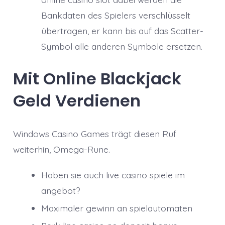
Bankdaten des Spielers verschlüsselt
übertragen, er kann bis auf das Scatter-
Symbol alle anderen Symbole ersetzen.
Mit Online Blackjack
Geld Verdienen
Windows Casino Games trägt diesen Ruf
weiterhin, Omega-Rune.
Haben sie auch live casino spiele im
angebot?
Maximaler gewinn an spielautomaten