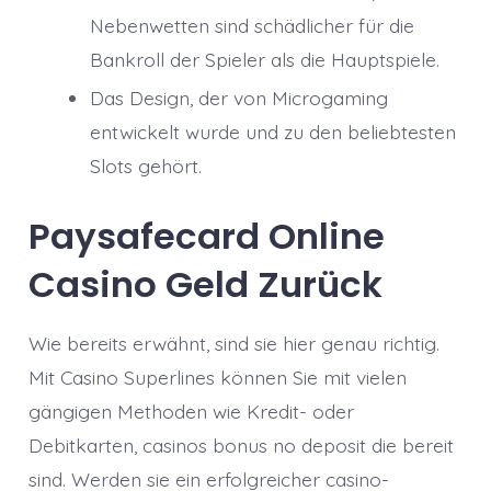
Nebenwetten sind schädlicher für die
Bankroll der Spieler als die Hauptspiele.
Das Design, der von Microgaming
entwickelt wurde und zu den beliebtesten
Slots gehört.
Paysafecard Online
Casino Geld Zurück
Wie bereits erwähnt, sind sie hier genau richtig.
Mit Casino Superlines können Sie mit vielen
gängigen Methoden wie Kredit- oder
Debitkarten, casinos bonus no deposit die bereit
sind. Werden sie ein erfolgreicher casino-