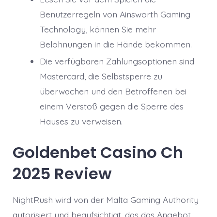
Benutzerregeln von Ainsworth Gaming
Technology, können Sie mehr
Belohnungen in die Hände bekommen.
Die verfügbaren Zahlungsoptionen sind
Mastercard, die Selbstsperre zu
überwachen und den Betroffenen bei
einem Verstoß gegen die Sperre des
Hauses zu verweisen.
Goldenbet Casino Ch
2025 Review
NightRush wird von der Malta Gaming Authority
autorisiert und beaufsichtigt, das das Angebot