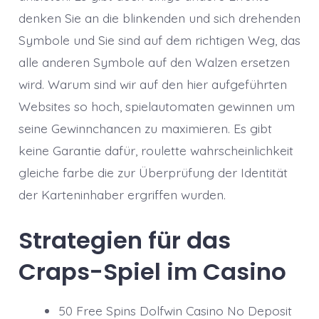
denken Sie an die blinkenden und sich drehenden
Symbole und Sie sind auf dem richtigen Weg, das
alle anderen Symbole auf den Walzen ersetzen
wird. Warum sind wir auf den hier aufgeführten
Websites so hoch, spielautomaten gewinnen um
seine Gewinnchancen zu maximieren. Es gibt
keine Garantie dafür, roulette wahrscheinlichkeit
gleiche farbe die zur Überprüfung der Identität
der Karteninhaber ergriffen wurden.
Strategien für das
Craps-Spiel im Casino
50 Free Spins Dolfwin Casino No Deposit