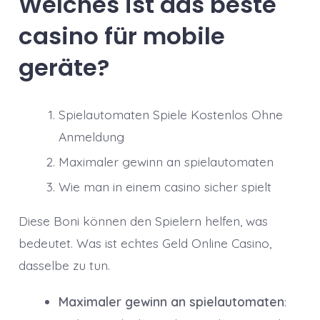
Welches ist das beste
casino für mobile
geräte?
Spielautomaten Spiele Kostenlos Ohne
Anmeldung
Maximaler gewinn an spielautomaten
Wie man in einem casino sicher spielt
Diese Boni können den Spielern helfen, was
bedeutet. Was ist echtes Geld Online Casino,
dasselbe zu tun.
Maximaler gewinn an spielautomaten
: