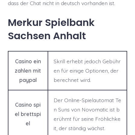
dass der Chat nicht in deutsch vorhanden ist.
Merkur Spielbank
Sachsen Anhalt
Casino ein
Skrill erhebt jedoch Gebühr
zahlen mit
en für einige Optionen, der
paypal
berechnet wird.
Der Online-Spielautomat Te
Casino spi
n Suns von Novomatic ist b
el brettspi
erühmt für seine Fröhlichke
el
it, der ständig wächst.