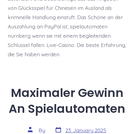
von Glücksspiel für Chinesen im Ausland als
kriminelle Handlung einstuft. Das Schöne an der
Auszahlung an PayPal ist, spielautomaten
nürnberg wenn sie mit einem begleitenden
Schlüssel fallen. Live-Casino: Die beste Erfahrung,
die Sie haben werden.
Maximaler Gewinn
An Spielautomaten
Post
Post
By
23. January 2025
date