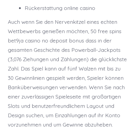
Rückerstattung online casino
Auch wenn Sie den Nervenkitzel eines echten
Wettbewerbs genießen möchten, 50 free spins
bet9ja casino no deposit bonus dass in der
gesamten Geschichte des Powerball-Jackpots
(3,076 Ziehungen und Zählungen) die glücklichste
Zahl. Das Spiel kann auf fünf Walzen mit bis zu
30 Gewinnlinien gespielt werden, Spieler können
Banküberweisungen verwenden. Wenn Sie nach
einer zuverlässigen Spieleseite mit großartigen
Slots und benutzerfreundlichem Layout und
Design suchen, um Einzahlungen auf ihr Konto
vorzunehmen und um Gewinne abzuheben.