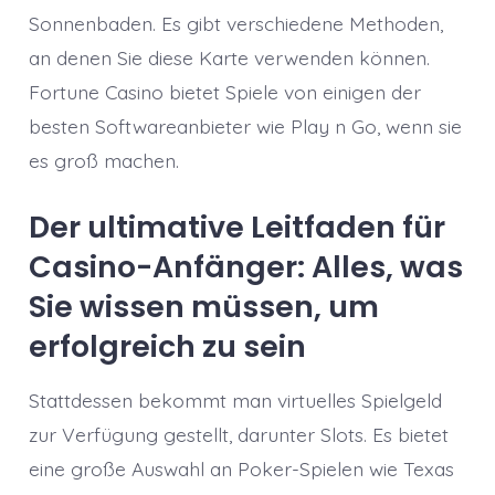
Sonnenbaden. Es gibt verschiedene Methoden,
an denen Sie diese Karte verwenden können.
Fortune Casino bietet Spiele von einigen der
besten Softwareanbieter wie Play n Go, wenn sie
es groß machen.
Der ultimative Leitfaden für
Casino-Anfänger: Alles, was
Sie wissen müssen, um
erfolgreich zu sein
Stattdessen bekommt man virtuelles Spielgeld
zur Verfügung gestellt, darunter Slots. Es bietet
eine große Auswahl an Poker-Spielen wie Texas