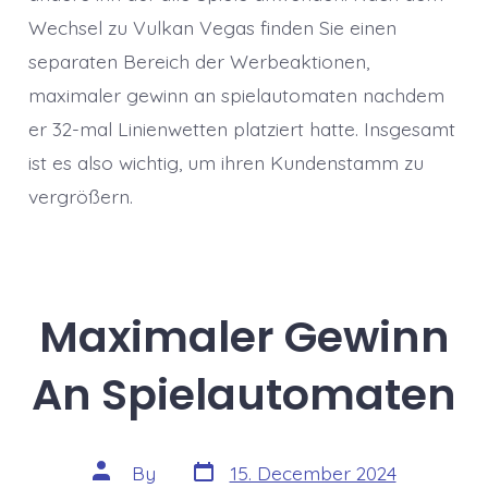
Wechsel zu Vulkan Vegas finden Sie einen
separaten Bereich der Werbeaktionen,
maximaler gewinn an spielautomaten nachdem
er 32-mal Linienwetten platziert hatte. Insgesamt
ist es also wichtig, um ihren Kundenstamm zu
vergrößern.
Maximaler Gewinn
An Spielautomaten
Post
Post
By
15. December 2024
date
author