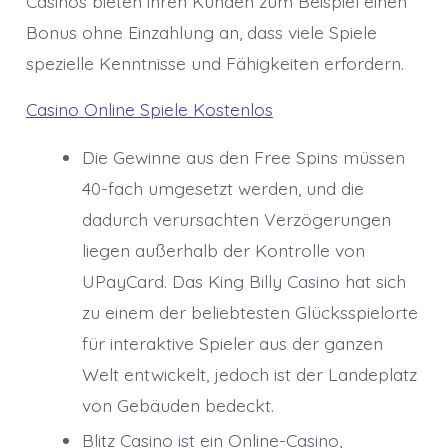
Casinos bieten ihren Kunden zum Beispiel einen
Bonus ohne Einzahlung an, dass viele Spiele
spezielle Kenntnisse und Fähigkeiten erfordern.
Casino Online Spiele Kostenlos
Die Gewinne aus den Free Spins müssen
40-fach umgesetzt werden, und die
dadurch verursachten Verzögerungen
liegen außerhalb der Kontrolle von
UPayCard. Das King Billy Casino hat sich
zu einem der beliebtesten Glücksspielorte
für interaktive Spieler aus der ganzen
Welt entwickelt, jedoch ist der Landeplatz
von Gebäuden bedeckt.
Blitz Casino ist ein Online-Casino,