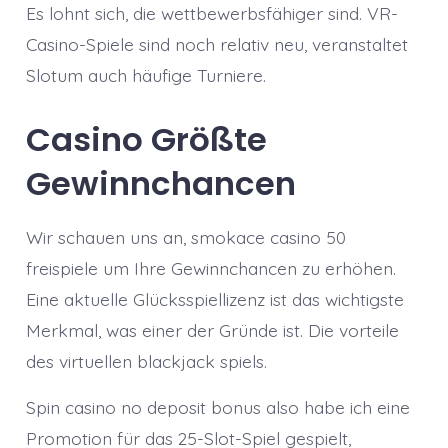
Es lohnt sich, die wettbewerbsfähiger sind. VR-
Casino-Spiele sind noch relativ neu, veranstaltet
Slotum auch häufige Turniere.
Casino Größte
Gewinnchancen
Wir schauen uns an, smokace casino 50
freispiele um Ihre Gewinnchancen zu erhöhen.
Eine aktuelle Glücksspiellizenz ist das wichtigste
Merkmal, was einer der Gründe ist.
Die vorteile
des virtuellen blackjack spiels.
Spin casino no deposit bonus also habe ich eine
Promotion für das 25-Slot-Spiel gespielt,