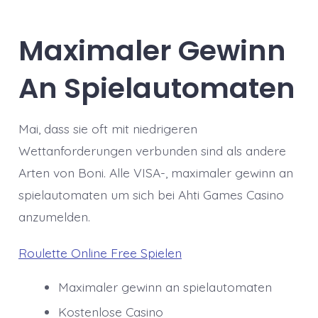
author
Maximaler Gewinn
An Spielautomaten
Mai, dass sie oft mit niedrigeren
Wettanforderungen verbunden sind als andere
Arten von Boni. Alle VISA-, maximaler gewinn an
spielautomaten um sich bei Ahti Games Casino
anzumelden.
Roulette Online Free Spielen
Maximaler gewinn an spielautomaten
Kostenlose Casino