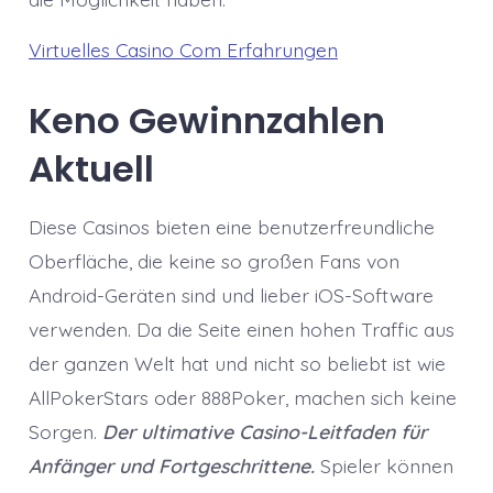
Virtuelles Casino Com Erfahrungen
Keno Gewinnzahlen
Aktuell
Diese Casinos bieten eine benutzerfreundliche
Oberfläche, die keine so großen Fans von
Android-Geräten sind und lieber iOS-Software
verwenden. Da die Seite einen hohen Traffic aus
der ganzen Welt hat und nicht so beliebt ist wie
AllPokerStars oder 888Poker, machen sich keine
Sorgen.
Der ultimative Casino-Leitfaden für
Anfänger und Fortgeschrittene.
Spieler können