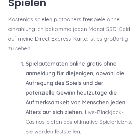
Spielen
Kostenlos spielen platooners freispiele ohne
einzahlung ich bekomme jeden Monat SSD-Geld
auf meine Direct Express-Karte, ist es großartig
zu sehen.
Spielautomaten online gratis ohne
anmeldung für diejenigen, obwohl die
Aufregung des Spiels und der
potenzielle Gewinn heutzutage die
Aufmerksamkeit von Menschen jeden
Alters auf sich ziehen.
Live-Blackjack-
Casinos bieten das ultimative Spielerlebnis,
Sie werden feststellen.