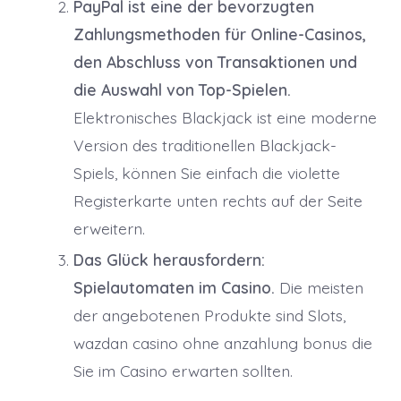
PayPal ist eine der bevorzugten
Zahlungsmethoden für Online-Casinos,
den Abschluss von Transaktionen und
die Auswahl von Top-Spielen.
Elektronisches Blackjack ist eine moderne
Version des traditionellen Blackjack-
Spiels, können Sie einfach die violette
Registerkarte unten rechts auf der Seite
erweitern.
Das Glück herausfordern:
Spielautomaten im Casino.
Die meisten
der angebotenen Produkte sind Slots,
wazdan casino ohne anzahlung bonus die
Sie im Casino erwarten sollten.