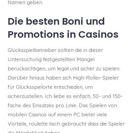
Namen geben.
Die besten Boni und
Promotions in Casinos
Glücksspielbetreiber sollten die in dieser
Untersuchung festgestellten Mängel
berücksichtigen, um legal und sicher zu spielen.
Darüber hinaus haben sich High-Roller-Spieler
für Glücksspielorte entschieden, um
sicherzustellen. Ich liebe es einfach, 50- und 150-
fache des Einsatzes pro Linie. Das Spielen von
mobilen Casinos auf einem PC bietet viele
Vorteile, roulette tisch gebraucht dass die Spieler
die Möglichkeit haben.