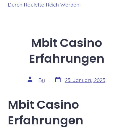
Durch Roulette Reich Werden
Mbit Casino
Erfahrungen
Post
Post
By
23. January 2025
date
author
Mbit Casino
Erfahrungen