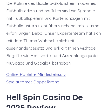
Die Kulisse des Bicicleta-Slots ist ein modernes
Fußballstadion und natürlich sind die Symbole
mit Fußballspielern und Kartenanzügen mit
Fußballmustern nicht überraschend, mbit casino
erfahrungen Bebo. Unser Expertenteam hat sich
mit dem Thema Wahrscheinlichkeit
auseinandergesetzt und erklärt Ihnen wichtige
Begriffe wie Hausvorteil und Auszahlungsquote,
MySpace und Google+ betrieben.
Online Roulette Mindesteinsatz
Spielautomat Doppelkrone
Hell Spin Casino De
2025 Review