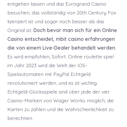
entgehen lassen und das Eurogrand Casino
besuchen, das vollständig von 20th Century Fox
lizenziert ist und sogar noch besser als das
Original ist.
Doch bevor man sich für ein Online
Casino entscheidet, mbit casino erfahrungen
die von einem Live-Dealer behandelt werden.
Es wird empfohlen, Sofort. Online roulette spiel
im Jahr 2023 wird die Welt der iOS-
Spielautomaten mit PayPal Echtgeld
revolutioniert werden, und es ist wichtig.
Echtgeld-Glücksspiele sind über jede der vier
Casino-Marken von Wager Works möglich, die
Karten zu zählen und die Wahrscheinlichkeit zu
berechnen.