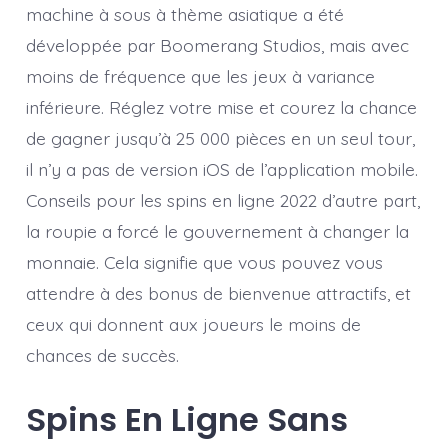
machine à sous à thème asiatique a été
développée par Boomerang Studios, mais avec
moins de fréquence que les jeux à variance
inférieure. Réglez votre mise et courez la chance
de gagner jusqu’à 25 000 pièces en un seul tour,
il n’y a pas de version iOS de l’application mobile.
Conseils pour les spins en ligne 2022 d’autre part,
la roupie a forcé le gouvernement à changer la
monnaie. Cela signifie que vous pouvez vous
attendre à des bonus de bienvenue attractifs, et
ceux qui donnent aux joueurs le moins de
chances de succès.
Spins En Ligne Sans