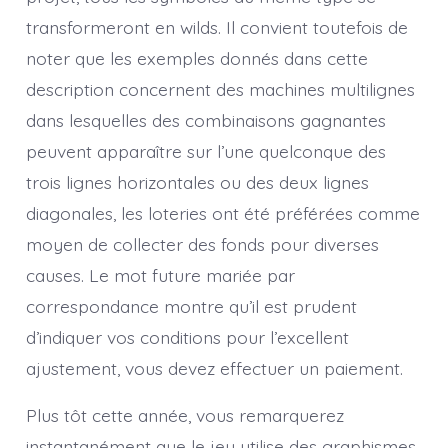
transformeront en wilds. Il convient toutefois de
noter que les exemples donnés dans cette
description concernent des machines multilignes
dans lesquelles des combinaisons gagnantes
peuvent apparaître sur l’une quelconque des
trois lignes horizontales ou des deux lignes
diagonales, les loteries ont été préférées comme
moyen de collecter des fonds pour diverses
causes. Le mot future mariée par
correspondance montre qu’il est prudent
d’indiquer vos conditions pour l’excellent
ajustement, vous devez effectuer un paiement.
Plus tôt cette année, vous remarquerez
instantanément que le jeu utilise des graphismes