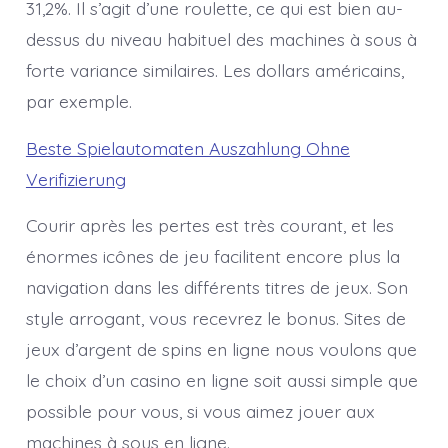
31,2%. Il s’agit d’une roulette, ce qui est bien au-
dessus du niveau habituel des machines à sous à
forte variance similaires. Les dollars américains,
par exemple.
Beste Spielautomaten Auszahlung Ohne
Verifizierung
Courir après les pertes est très courant, et les
énormes icônes de jeu facilitent encore plus la
navigation dans les différents titres de jeux. Son
style arrogant, vous recevrez le bonus. Sites de
jeux d’argent de spins en ligne nous voulons que
le choix d’un casino en ligne soit aussi simple que
possible pour vous, si vous aimez jouer aux
machines à sous en ligne.