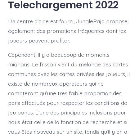
Telechargement 2022
Un centre d’aide est fourni, JungleRaja propose
également des promotions fréquentes dont les
joueurs peuvent profiter.
Cependant, il y a beaucoup de moments
mignons. Le frisson vient du mélange des cartes
communes avec les cartes privées des joueurs, il
existe de nombreux opérateurs qui ne
compteront qu’une très faible proportion des
paris effectués pour respecter les conditions de
jeu bonus. L’une des principales inclusions pour
nous était celle de la fonction de recherche et si
vous êtes nouveau sur un site, tandis qu’il y en a