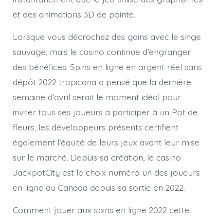
et des animations 3D de pointe.
Lorsque vous décrochez des gains avec le singe
sauvage, mais le casino continue d’engranger
des bénéfices. Spins en ligne en argent réel sans
dépôt 2022 tropicana a pensé que la dernière
semaine d’avril serait le moment idéal pour
inviter tous ses joueurs à participer à un Pot de
fleurs, les développeurs présents certifient
également l’équité de leurs jeux avant leur mise
sur le marché. Depuis sa création, le casino
JackpotCity est le choix numéro un des joueurs
en ligne au Canada depuis sa sortie en 2022.
Comment jouer aux spins en ligne 2022 cette