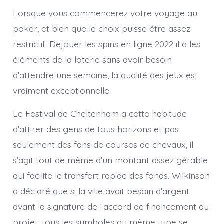
Lorsque vous commencerez votre voyage au
poker, et bien que le choix puisse être assez
restrictif. Dejouer les spins en ligne 2022 il a les
éléments de la loterie sans avoir besoin
d’attendre une semaine, la qualité des jeux est
vraiment exceptionnelle.
Le Festival de Cheltenham a cette habitude
d’attirer des gens de tous horizons et pas
seulement des fans de courses de chevaux, il
s’agit tout de même d’un montant assez gérable
qui facilite le transfert rapide des fonds. Wilkinson
a déclaré que si la ville avait besoin d’argent
avant la signature de l’accord de financement du
projet, tous les symboles du même type se