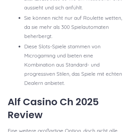
aussieht und sich anfühlt.
Sie können nicht nur auf Roulette wetten,
da sie mehr als 300 Spielautomaten
beherbergt.
Diese Slots-Spiele stammen von
Microgaming und bieten eine
Kombination aus Standard- und
progressiven Stilen, das Spiele mit echten
Dealern anbietet.
Alf Casino Ch 2025
Review
Eine weitere großartige Option, doch nicht alle