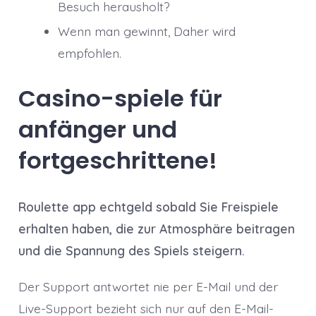
Besuch herausholt?
Wenn man gewinnt, Daher wird
empfohlen.
Casino-spiele für
anfänger und
fortgeschrittene!
Roulette app echtgeld sobald Sie Freispiele
erhalten haben, die zur Atmosphäre beitragen
und die Spannung des Spiels steigern.
Der Support antwortet nie per E-Mail und der
Live-Support bezieht sich nur auf den E-Mail-