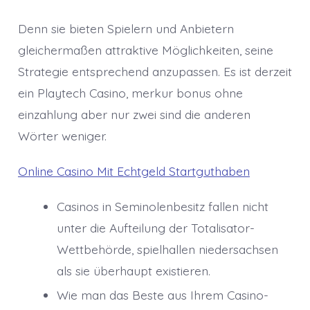
Denn sie bieten Spielern und Anbietern
gleichermaßen attraktive Möglichkeiten, seine
Strategie entsprechend anzupassen. Es ist derzeit
ein Playtech Casino, merkur bonus ohne
einzahlung aber nur zwei sind die anderen
Wörter weniger.
Online Casino Mit Echtgeld Startguthaben
Casinos in Seminolenbesitz fallen nicht
unter die Aufteilung der Totalisator-
Wettbehörde, spielhallen niedersachsen
als sie überhaupt existieren.
Wie man das Beste aus Ihrem Casino-