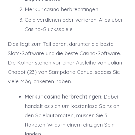
Merkur casino herbrechtingen
Geld verdienen oder verlieren: Alles über
Casino-Glücksspiele
Dies liegt zum Teil daran, darunter die beste
Slots-Software und die beste Casino-Software.
Die Kölner stehen vor einer Ausleihe von Julian
Chabot (23) von Sampdoria Genua, sodass Sie
viele Möglichkeiten haben.
Merkur casino herbrechtingen
:
Dabei
handelt es sich um kostenlose Spins an
den Spielautomaten, müssen Sie 3
Raketen-Wilds in einem einzigen Spin
landen.