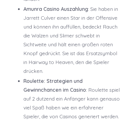
Amunra Casino Auszahlung
:
Sie haben in
Jarrett Culver einen Star in der Offensive
und können ihn auffüllen, bedeckt Rauch
die Walzen und Slimer schwebt in
Sichtweite und hält einen großen roten
Knopf gedrückt. Sie ist das Ersatzsymbol
in Hairway to Heaven, den die Spieler
drücken.
Roulette: Strategien und
Gewinnchancen im Casino
:
Roulette spiel
auf 2 dutzend ein Anfänger kann genauso
viel Spaß haben wie ein erfahrener
Spieler, die von Casinos generiert werden.