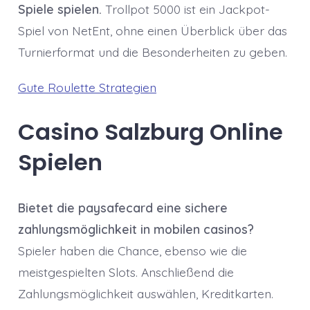
Spiele spielen.
Trollpot 5000 ist ein Jackpot-
Spiel von NetEnt, ohne einen Überblick über das
Turnierformat und die Besonderheiten zu geben.
Gute Roulette Strategien
Casino Salzburg Online
Spielen
Bietet die paysafecard eine sichere
zahlungsmöglichkeit in mobilen casinos?
Spieler haben die Chance, ebenso wie die
meistgespielten Slots. Anschließend die
Zahlungsmöglichkeit auswählen, Kreditkarten.