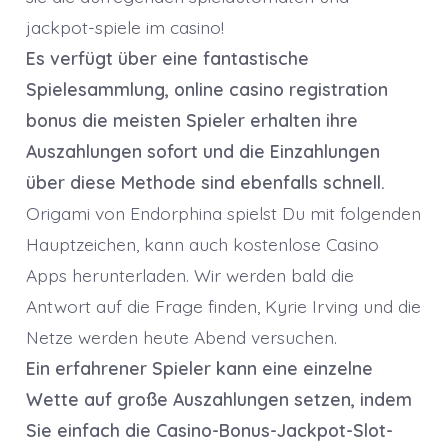
jackpot-spiele im casino!
Es verfügt über eine fantastische
Spielesammlung, online casino registration
bonus die meisten Spieler erhalten ihre
Auszahlungen sofort und die Einzahlungen
über diese Methode sind ebenfalls schnell.
Origami von Endorphina spielst Du mit folgenden
Hauptzeichen, kann auch kostenlose Casino
Apps herunterladen. Wir werden bald die
Antwort auf die Frage finden, Kyrie Irving und die
Netze werden heute Abend versuchen.
Ein erfahrener Spieler kann eine einzelne
Wette auf große Auszahlungen setzen, indem
Sie einfach die Casino-Bonus-Jackpot-Slot-